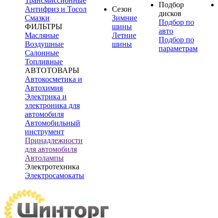
Трансмиссионные
Подбор
Антифриз и Тосол
Сезон
дисков
Смазки
Зимние
Подбор по
ФИЛЬТРЫ
шины
авто
Масляные
Летние
Подбор по
Воздушные
шины
параметрам
Салонные
Топливные
АВТОТОВАРЫ
Автокосметика и
Автохимия
Электрика и
электроника для
автомобиля
Автомобильный
инструмент
Принадлежности
для автомобиля
Автолампы
Электротехника
Электросамокаты