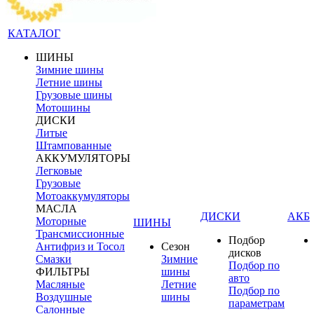
КАТАЛОГ
ШИНЫ
Зимние шины
Летние шины
Грузовые шины
Мотошины
ДИСКИ
Литые
Штампованные
АККУМУЛЯТОРЫ
Легковые
Грузовые
Мотоаккумуляторы
МАСЛА
ДИСКИ
АКБ
Моторные
ШИНЫ
Трансмиссионные
Подбор
Антифриз и Тосол
Сезон
дисков
Смазки
Зимние
Подбор по
ФИЛЬТРЫ
шины
авто
Масляные
Летние
Подбор по
Воздушные
шины
параметрам
Салонные