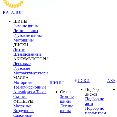
КАТАЛОГ
ШИНЫ
Зимние шины
Летние шины
Грузовые шины
Мотошины
ДИСКИ
Литые
Штампованные
АККУМУЛЯТОРЫ
Легковые
Грузовые
Мотоаккумуляторы
МАСЛА
ДИСКИ
АКБ
Моторные
ШИНЫ
Трансмиссионные
Подбор
Антифриз и Тосол
Сезон
дисков
Смазки
Зимние
Подбор по
ФИЛЬТРЫ
шины
авто
Масляные
Летние
Подбор по
Воздушные
шины
параметрам
Салонные