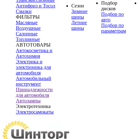
Трансмиссионные
Подбор
Антифриз и Тосол
Сезон
дисков
Смазки
Зимние
Подбор по
ФИЛЬТРЫ
шины
авто
Масляные
Летние
Подбор по
Воздушные
шины
параметрам
Салонные
Топливные
АВТОТОВАРЫ
Автокосметика и
Автохимия
Электрика и
электроника для
автомобиля
Автомобильный
инструмент
Принадлежности
для автомобиля
Автолампы
Электротехника
Электросамокаты