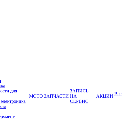
и
ика
ости для
ЗАПИСЬ
Все
МОТО
ЗАПЧАСТИ
НА
АКЦИИ
 электроника
СЕРВИС
иля
трумент