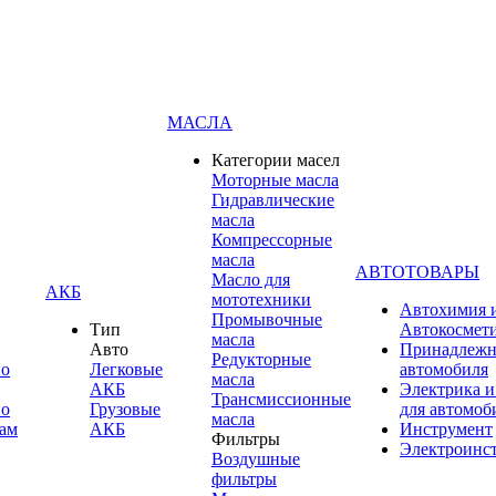
МАСЛА
Категории масел
Моторные масла
Гидравлические
масла
Компрессорные
масла
АВТОТОВАРЫ
Масло для
АКБ
мототехники
Автохимия 
Промывочные
Тип
Автокосмет
масла
Авто
Принадлежн
Редукторные
по
Легковые
автомобиля
масла
АКБ
Электрика и
Трансмиссионные
по
Грузовые
для автомоб
масла
ам
АКБ
Инструмент
Фильтры
Электроинс
Воздушные
фильтры