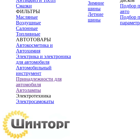
Антифриз и Тосол
дисков
Зимние
Смазки
Подбор 
шины
ФИЛЬТРЫ
авто
Летние
Масляные
Подбор 
шины
Воздушные
параметр
Салонные
Топливные
АВТОТОВАРЫ
Автокосметика и
Автохимия
Электрика и электроника
для автомобиля
Автомобильный
инструмент
Принадлежности для
автомобиля
Автолампы
Электротехника
Электросамокаты