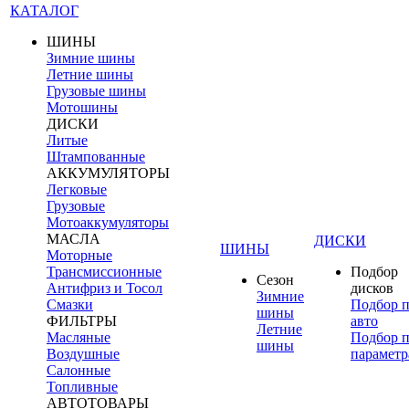
КАТАЛОГ
ШИНЫ
Зимние шины
Летние шины
Грузовые шины
Мотошины
ДИСКИ
Литые
Штампованные
АККУМУЛЯТОРЫ
Легковые
Грузовые
Мотоаккумуляторы
МАСЛА
ДИСКИ
ШИНЫ
Моторные
Трансмиссионные
Подбор
Сезон
Антифриз и Тосол
дисков
Зимние
Смазки
Подбор 
шины
ФИЛЬТРЫ
авто
Летние
Масляные
Подбор 
шины
Воздушные
параметр
Салонные
Топливные
АВТОТОВАРЫ