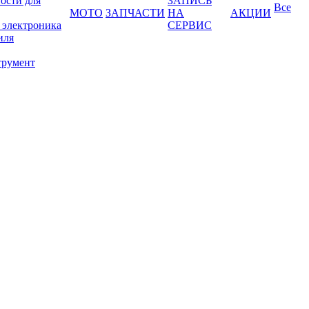
ости для
ЗАПИСЬ
Все
МОТО
ЗАПЧАСТИ
НА
АКЦИИ
 электроника
СЕРВИС
иля
трумент