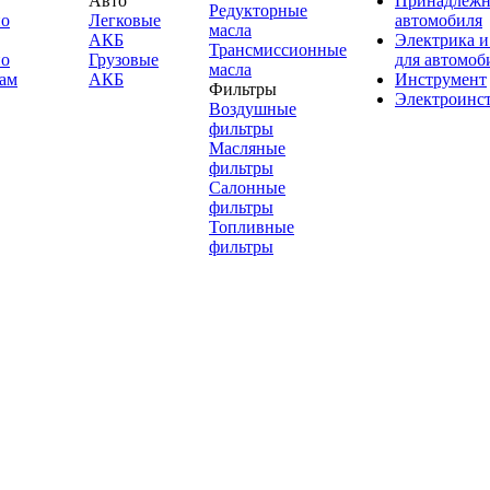
Авто
Принадлежн
Редукторные
по
Легковые
автомобиля
масла
АКБ
Электрика и
Трансмиссионные
по
Грузовые
для автомоб
масла
ам
АКБ
Инструмент
Фильтры
Электроинс
Воздушные
фильтры
Масляные
фильтры
Салонные
фильтры
Топливные
фильтры