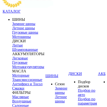
КАТАЛОГ
ШИНЫ
Зимние шины
Летние шины
Грузовые шины
Мотошины
ДИСКИ
Литые
Штампованные
АККУМУЛЯТОРЫ
Легковые
Грузовые
Мотоаккумуляторы
МАСЛА
ДИСКИ
АКБ
Моторные
ШИНЫ
Трансмиссионные
Подбор
Антифриз и Тосол
Сезон
дисков
Смазки
Зимние
Подбор по
ФИЛЬТРЫ
шины
авто
Масляные
Летние
Подбор по
Воздушные
шины
параметрам
Салонные