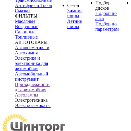
Трансмиссионные
Подбор
Антифриз и Тосол
Сезон
дисков
Смазки
Зимние
Подбор по
ФИЛЬТРЫ
шины
авто
Масляные
Летние
Подбор по
Воздушные
шины
параметрам
Салонные
Топливные
АВТОТОВАРЫ
Автокосметика и
Автохимия
Электрика и
электроника для
автомобиля
Автомобильный
инструмент
Принадлежности
для автомобиля
Автолампы
Электротехника
Электросамокаты