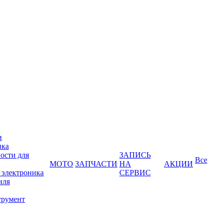
и
ика
ости для
ЗАПИСЬ
Все
МОТО
ЗАПЧАСТИ
НА
АКЦИИ
 электроника
СЕРВИС
иля
трумент