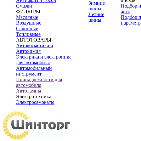
Антифриз и Тосол
дисков
Зимние
Смазки
Подбор 
шины
ФИЛЬТРЫ
авто
Летние
Масляные
Подбор 
шины
Воздушные
параметр
Салонные
Топливные
АВТОТОВАРЫ
Автокосметика и
Автохимия
Электрика и электроника
для автомобиля
Автомобильный
инструмент
Принадлежности для
автомобиля
Автолампы
Электротехника
Электросамокаты