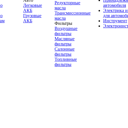
Авто
Принадлежн
Редукторные
по
Легковые
автомобиля
масла
АКБ
Электрика и
Трансмиссионные
по
Грузовые
для автомоб
масла
ам
АКБ
Инструмент
Фильтры
Электроинс
Воздушные
фильтры
Масляные
фильтры
Салонные
фильтры
Топливные
фильтры