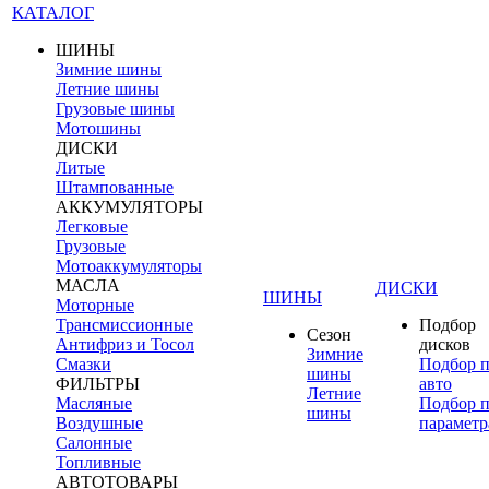
КАТАЛОГ
ШИНЫ
Зимние шины
Летние шины
Грузовые шины
Мотошины
ДИСКИ
Литые
Штампованные
АККУМУЛЯТОРЫ
Легковые
Грузовые
Мотоаккумуляторы
МАСЛА
ДИСКИ
ШИНЫ
Моторные
Трансмиссионные
Подбор
Сезон
Антифриз и Тосол
дисков
Зимние
Смазки
Подбор 
шины
ФИЛЬТРЫ
авто
Летние
Масляные
Подбор 
шины
Воздушные
параметр
Салонные
Топливные
АВТОТОВАРЫ