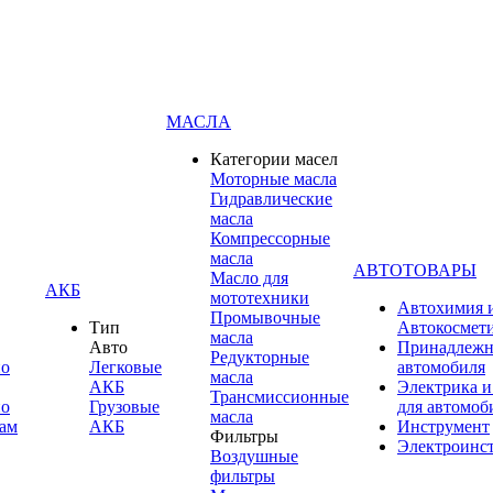
МАСЛА
Категории масел
Моторные масла
Гидравлические
масла
Компрессорные
масла
АВТОТОВАРЫ
Масло для
АКБ
мототехники
Автохимия 
Промывочные
Тип
Автокосмет
масла
Авто
Принадлежн
Редукторные
по
Легковые
автомобиля
масла
АКБ
Электрика и
Трансмиссионные
по
Грузовые
для автомоб
масла
ам
АКБ
Инструмент
Фильтры
Электроинс
Воздушные
фильтры