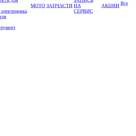
ости для
ЗАПИСЬ
Все
МОТО
ЗАПЧАСТИ
НА
АКЦИИ
 электроника
СЕРВИС
иля
трумент