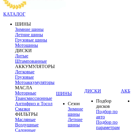
КАТАЛОГ
ШИНЫ
Зимние шины
Летние шины
Грузовые шины
Мотошины
ДИСКИ
Литые
Штампованные
АККУМУЛЯТОРЫ
Легковые
Грузовые
Мотоаккумуляторы
МАСЛА
ДИСКИ
АКБ
Моторные
ШИНЫ
Трансмиссионные
Подбор
Антифриз и Тосол
Сезон
дисков
Смазки
Зимние
Подбор по
ФИЛЬТРЫ
шины
авто
Масляные
Летние
Подбор по
Воздушные
шины
параметрам
Салонные