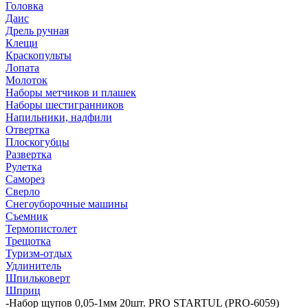
Головка
Даис
Дрель ручная
Клещи
Краскопульты
Лопата
Молоток
Наборы метчиков и плашек
Наборы шестигранников
Напильники, надфили
Отвертка
Плоскогубцы
Развертка
Рулетка
Саморез
Сверло
Снегоуборочные машины
Съемник
Термопистолет
Трещотка
Туризм-отдых
Удлинитель
Шпильковерт
Шприц
-
Набор щупов 0,05-1мм 20шт. PRO STARTUL (PRO-6059)