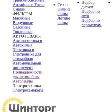
Трансмиссионные
Подбор
Антифриз и Тосол
Сезон
дисков
Смазки
Зимние
Подбор по
ФИЛЬТРЫ
шины
авто
Масляные
Летние
Подбор по
Воздушные
шины
параметрам
Салонные
Топливные
АВТОТОВАРЫ
Автокосметика и
Автохимия
Электрика и
электроника для
автомобиля
Автомобильный
инструмент
Принадлежности
для автомобиля
Автолампы
Электротехника
Электросамокаты