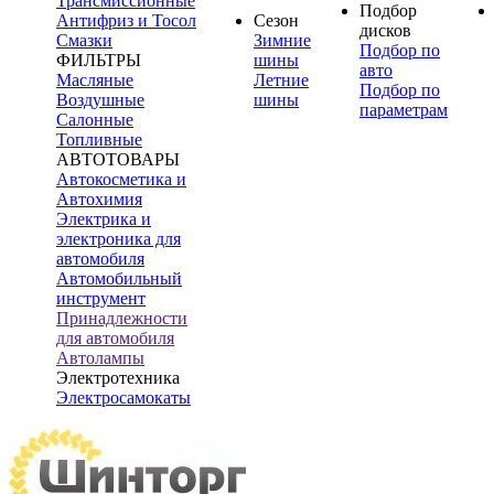
Трансмиссионные
Подбор
Антифриз и Тосол
Сезон
дисков
Смазки
Зимние
Подбор по
ФИЛЬТРЫ
шины
авто
Масляные
Летние
Подбор по
Воздушные
шины
параметрам
Салонные
Топливные
АВТОТОВАРЫ
Автокосметика и
Автохимия
Электрика и
электроника для
автомобиля
Автомобильный
инструмент
Принадлежности
для автомобиля
Автолампы
Электротехника
Электросамокаты