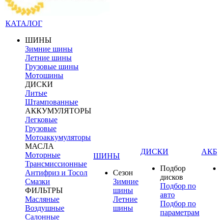
КАТАЛОГ
ШИНЫ
Зимние шины
Летние шины
Грузовые шины
Мотошины
ДИСКИ
Литые
Штампованные
АККУМУЛЯТОРЫ
Легковые
Грузовые
Мотоаккумуляторы
МАСЛА
ДИСКИ
АКБ
Моторные
ШИНЫ
Трансмиссионные
Подбор
Антифриз и Тосол
Сезон
дисков
Смазки
Зимние
Подбор по
ФИЛЬТРЫ
шины
авто
Масляные
Летние
Подбор по
Воздушные
шины
параметрам
Салонные