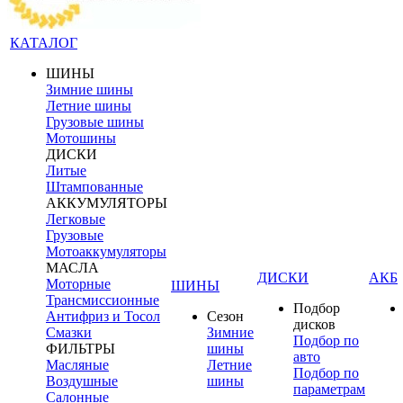
КАТАЛОГ
ШИНЫ
Зимние шины
Летние шины
Грузовые шины
Мотошины
ДИСКИ
Литые
Штампованные
АККУМУЛЯТОРЫ
Легковые
Грузовые
Мотоаккумуляторы
МАСЛА
ДИСКИ
АКБ
Моторные
ШИНЫ
Трансмиссионные
Подбор
Антифриз и Тосол
Сезон
дисков
Смазки
Зимние
Подбор по
ФИЛЬТРЫ
шины
авто
Масляные
Летние
Подбор по
Воздушные
шины
параметрам
Салонные