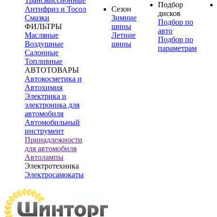
Трансмиссионные
Подбор
Антифриз и Тосол
Сезон
дисков
Смазки
Зимние
Подбор по
ФИЛЬТРЫ
шины
авто
Масляные
Летние
Подбор по
Воздушные
шины
параметрам
Салонные
Топливные
АВТОТОВАРЫ
Автокосметика и
Автохимия
Электрика и
электроника для
автомобиля
Автомобильный
инструмент
Принадлежности
для автомобиля
Автолампы
Электротехника
Электросамокаты