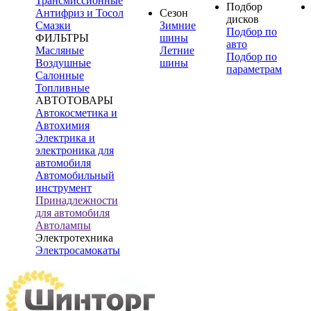
Трансмиссионные
Подбор
Антифриз и Тосол
Сезон
дисков
Смазки
Зимние
Подбор по
ФИЛЬТРЫ
шины
авто
Масляные
Летние
Подбор по
Воздушные
шины
параметрам
Салонные
Топливные
АВТОТОВАРЫ
Автокосметика и
Автохимия
Электрика и
электроника для
автомобиля
Автомобильный
инструмент
Принадлежности
для автомобиля
Автолампы
Электротехника
Электросамокаты