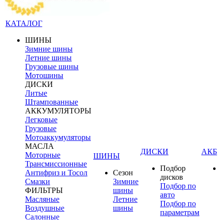
КАТАЛОГ
ШИНЫ
Зимние шины
Летние шины
Грузовые шины
Мотошины
ДИСКИ
Литые
Штампованные
АККУМУЛЯТОРЫ
Легковые
Грузовые
Мотоаккумуляторы
МАСЛА
ДИСКИ
АКБ
Моторные
ШИНЫ
Трансмиссионные
Подбор
Антифриз и Тосол
Сезон
дисков
Смазки
Зимние
Подбор по
ФИЛЬТРЫ
шины
авто
Масляные
Летние
Подбор по
Воздушные
шины
параметрам
Салонные