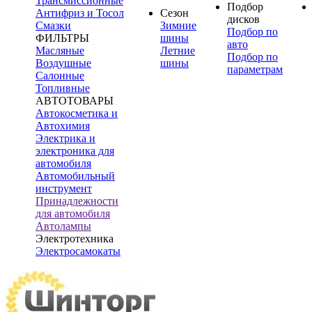
Трансмиссионные
Подбор
Антифриз и Тосол
Сезон
дисков
Смазки
Зимние
Подбор по
ФИЛЬТРЫ
шины
авто
Масляные
Летние
Подбор по
Воздушные
шины
параметрам
Салонные
Топливные
АВТОТОВАРЫ
Автокосметика и
Автохимия
Электрика и
электроника для
автомобиля
Автомобильный
инструмент
Принадлежности
для автомобиля
Автолампы
Электротехника
Электросамокаты