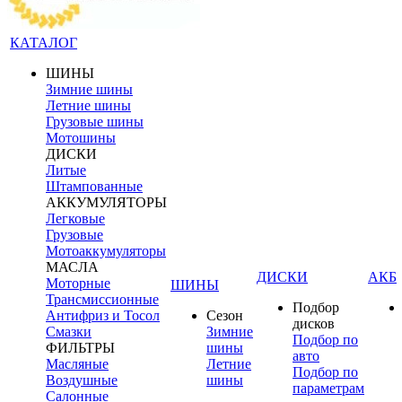
КАТАЛОГ
ШИНЫ
Зимние шины
Летние шины
Грузовые шины
Мотошины
ДИСКИ
Литые
Штампованные
АККУМУЛЯТОРЫ
Легковые
Грузовые
Мотоаккумуляторы
МАСЛА
ДИСКИ
АКБ
Моторные
ШИНЫ
Трансмиссионные
Подбор
Антифриз и Тосол
Сезон
дисков
Смазки
Зимние
Подбор по
ФИЛЬТРЫ
шины
авто
Масляные
Летние
Подбор по
Воздушные
шины
параметрам
Салонные