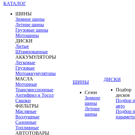
КАТАЛОГ
ШИНЫ
Зимние шины
Летние шины
Грузовые шины
Мотошины
ДИСКИ
Литые
Штампованные
АККУМУЛЯТОРЫ
Легковые
Грузовые
Мотоаккумуляторы
МАСЛА
ДИСКИ
ШИНЫ
Моторные
Трансмиссионные
Подбор
Сезон
Антифриз и Тосол
дисков
Зимние
Смазки
Подбор 
шины
ФИЛЬТРЫ
авто
Летние
Масляные
Подбор 
шины
Воздушные
параметр
Салонные
Топливные
АВТОТОВАРЫ