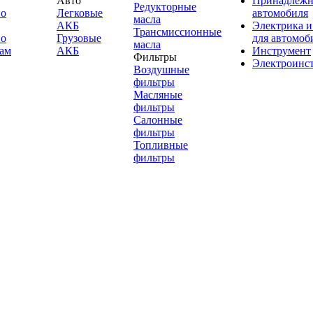
Авто
Принадлежн
Редукторные
по
Легковые
автомобиля
масла
АКБ
Электрика и
Трансмиссионные
по
Грузовые
для автомоб
масла
ам
АКБ
Инструмент
Фильтры
Электроинс
Воздушные
фильтры
Масляные
фильтры
Салонные
фильтры
Топливные
фильтры