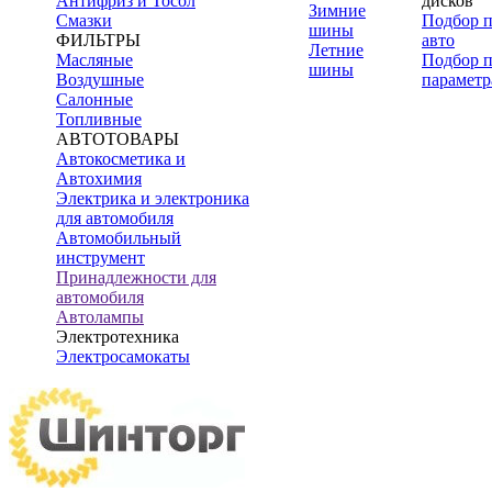
Антифриз и Тосол
дисков
Зимние
Смазки
Подбор 
шины
ФИЛЬТРЫ
авто
Летние
Масляные
Подбор 
шины
Воздушные
параметр
Салонные
Топливные
АВТОТОВАРЫ
Автокосметика и
Автохимия
Электрика и электроника
для автомобиля
Автомобильный
инструмент
Принадлежности для
автомобиля
Автолампы
Электротехника
Электросамокаты