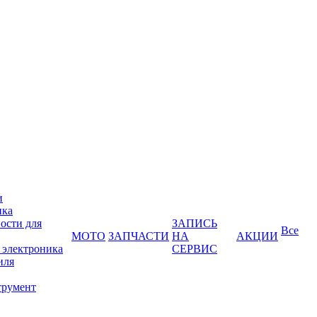
и
ика
ости для
ЗАПИСЬ
Все
МОТО
ЗАПЧАСТИ
НА
АКЦИИ
 электроника
СЕРВИС
иля
трумент