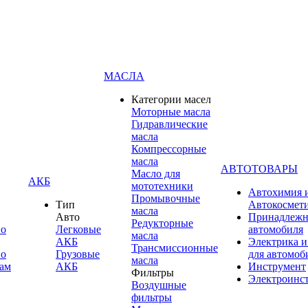
МАСЛА
Категории масел
Моторные масла
Гидравлические
масла
Компрессорные
масла
АВТОТОВАРЫ
Масло для
АКБ
мототехники
Автохимия 
Промывочные
Тип
Автокосмет
масла
Авто
Принадлежн
Редукторные
по
Легковые
автомобиля
масла
АКБ
Электрика и
Трансмиссионные
по
Грузовые
для автомоб
масла
ам
АКБ
Инструмент
Фильтры
Электроинс
Воздушные
фильтры