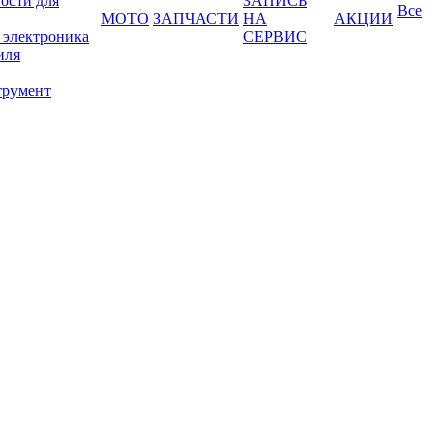
ости для
ЗАПИСЬ
Все
МОТО
ЗАПЧАСТИ
НА
АКЦИИ
 электроника
СЕРВИС
иля
трумент