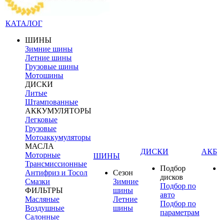
КАТАЛОГ
ШИНЫ
Зимние шины
Летние шины
Грузовые шины
Мотошины
ДИСКИ
Литые
Штампованные
АККУМУЛЯТОРЫ
Легковые
Грузовые
Мотоаккумуляторы
МАСЛА
ДИСКИ
АКБ
Моторные
ШИНЫ
Трансмиссионные
Подбор
Антифриз и Тосол
Сезон
дисков
Смазки
Зимние
Подбор по
ФИЛЬТРЫ
шины
авто
Масляные
Летние
Подбор по
Воздушные
шины
параметрам
Салонные