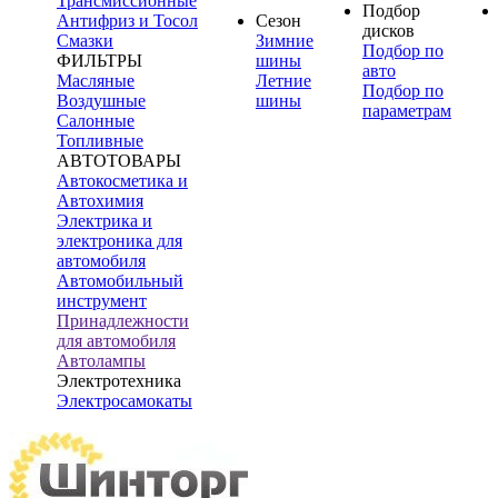
Трансмиссионные
Подбор
Антифриз и Тосол
Сезон
дисков
Смазки
Зимние
Подбор по
ФИЛЬТРЫ
шины
авто
Масляные
Летние
Подбор по
Воздушные
шины
параметрам
Салонные
Топливные
АВТОТОВАРЫ
Автокосметика и
Автохимия
Электрика и
электроника для
автомобиля
Автомобильный
инструмент
Принадлежности
для автомобиля
Автолампы
Электротехника
Электросамокаты