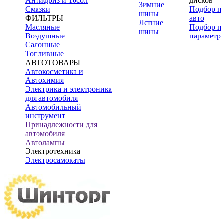
Антифриз и Тосол
дисков
Зимние
Смазки
Подбор 
шины
ФИЛЬТРЫ
авто
Летние
Масляные
Подбор 
шины
Воздушные
параметр
Салонные
Топливные
АВТОТОВАРЫ
Автокосметика и
Автохимия
Электрика и электроника
для автомобиля
Автомобильный
инструмент
Принадлежности для
автомобиля
Автолампы
Электротехника
Электросамокаты