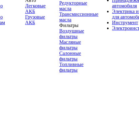
Авто
Принадлежн
Редукторные
по
Легковые
автомобиля
масла
АКБ
Электрика и
Трансмиссионные
по
Грузовые
для автомоб
масла
ам
АКБ
Инструмент
Фильтры
Электроинс
Воздушные
фильтры
Масляные
фильтры
Салонные
фильтры
Топливные
фильтры