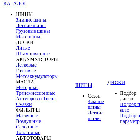
КАТАЛОГ
ШИНЫ
Зимние шины
Летние шины
Грузовые шины
Мотошины
ДИСКИ
Литые
Штампованные
АККУМУЛЯТОРЫ
Легковые
Грузовые
Мотоаккумуляторы
МАСЛА
ДИСКИ
ШИНЫ
Моторные
Трансмиссионные
Подбор
Сезон
Антифриз и Тосол
дисков
Зимние
Смазки
Подбор 
шины
ФИЛЬТРЫ
авто
Летние
Масляные
Подбор 
шины
Воздушные
параметр
Салонные
Топливные
АВТОТОВАРЫ