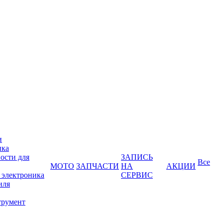
и
ика
ости для
ЗАПИСЬ
Все
МОТО
ЗАПЧАСТИ
НА
АКЦИИ
 электроника
СЕРВИС
иля
трумент