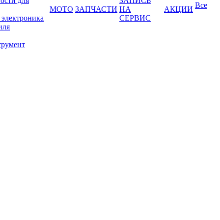
ости для
ЗАПИСЬ
Все
МОТО
ЗАПЧАСТИ
НА
АКЦИИ
 электроника
СЕРВИС
иля
трумент