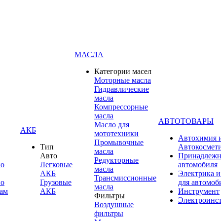
МАСЛА
Категории масел
Моторные масла
Гидравлические
масла
Компрессорные
масла
АВТОТОВАРЫ
Масло для
АКБ
мототехники
Автохимия 
Промывочные
Тип
Автокосмет
масла
Авто
Принадлежн
Редукторные
по
Легковые
автомобиля
масла
АКБ
Электрика и
Трансмиссионные
по
Грузовые
для автомоб
масла
ам
АКБ
Инструмент
Фильтры
Электроинс
Воздушные
фильтры