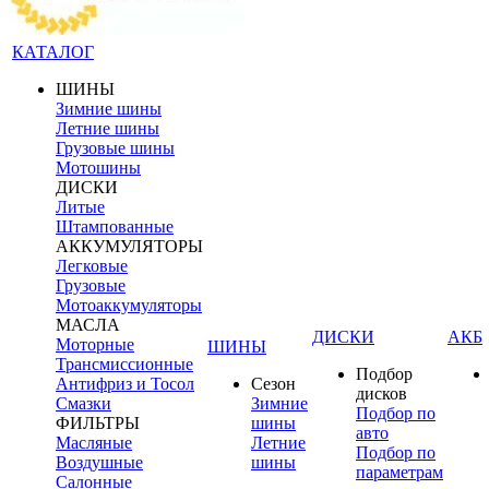
КАТАЛОГ
ШИНЫ
Зимние шины
Летние шины
Грузовые шины
Мотошины
ДИСКИ
Литые
Штампованные
АККУМУЛЯТОРЫ
Легковые
Грузовые
Мотоаккумуляторы
МАСЛА
ДИСКИ
АКБ
Моторные
ШИНЫ
Трансмиссионные
Подбор
Антифриз и Тосол
Сезон
дисков
Смазки
Зимние
Подбор по
ФИЛЬТРЫ
шины
авто
Масляные
Летние
Подбор по
Воздушные
шины
параметрам
Салонные