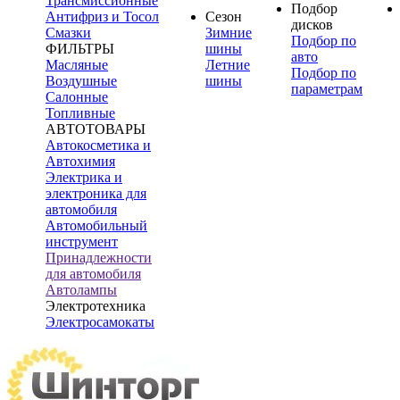
Трансмиссионные
Подбор
Антифриз и Тосол
Сезон
дисков
Смазки
Зимние
Подбор по
ФИЛЬТРЫ
шины
авто
Масляные
Летние
Подбор по
Воздушные
шины
параметрам
Салонные
Топливные
АВТОТОВАРЫ
Автокосметика и
Автохимия
Электрика и
электроника для
автомобиля
Автомобильный
инструмент
Принадлежности
для автомобиля
Автолампы
Электротехника
Электросамокаты