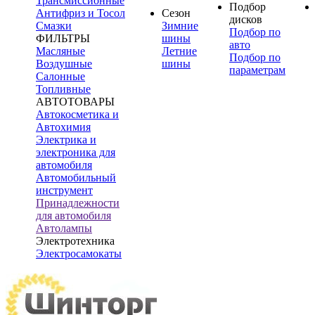
Трансмиссионные
Подбор
Антифриз и Тосол
Сезон
дисков
Смазки
Зимние
Подбор по
ФИЛЬТРЫ
шины
авто
Масляные
Летние
Подбор по
Воздушные
шины
параметрам
Салонные
Топливные
АВТОТОВАРЫ
Автокосметика и
Автохимия
Электрика и
электроника для
автомобиля
Автомобильный
инструмент
Принадлежности
для автомобиля
Автолампы
Электротехника
Электросамокаты