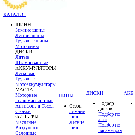
КАТАЛОГ
ШИНЫ
Зимние шины
Летние шины
Грузовые шины
Мотошины
ДИСКИ
Литые
Штампованные
АККУМУЛЯТОРЫ
Легковые
Грузовые
Мотоаккумуляторы
МАСЛА
ДИСКИ
АКБ
Моторные
ШИНЫ
Трансмиссионные
Подбор
Антифриз и Тосол
Сезон
дисков
Смазки
Зимние
Подбор по
ФИЛЬТРЫ
шины
авто
Масляные
Летние
Подбор по
Воздушные
шины
параметрам
Салонные