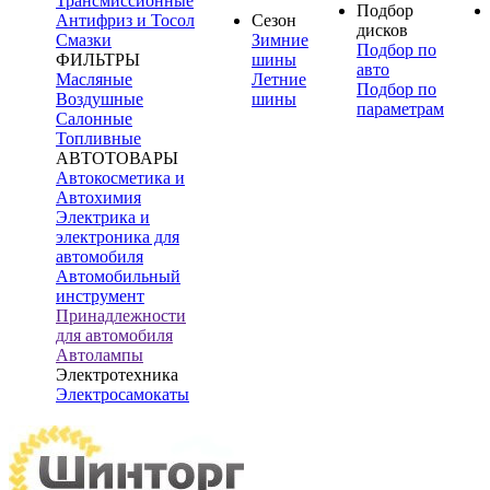
Трансмиссионные
Подбор
Антифриз и Тосол
Сезон
дисков
Смазки
Зимние
Подбор по
ФИЛЬТРЫ
шины
авто
Масляные
Летние
Подбор по
Воздушные
шины
параметрам
Салонные
Топливные
АВТОТОВАРЫ
Автокосметика и
Автохимия
Электрика и
электроника для
автомобиля
Автомобильный
инструмент
Принадлежности
для автомобиля
Автолампы
Электротехника
Электросамокаты