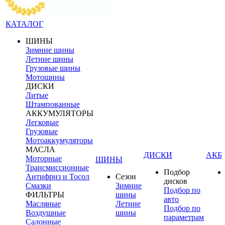
КАТАЛОГ
ШИНЫ
Зимние шины
Летние шины
Грузовые шины
Мотошины
ДИСКИ
Литые
Штампованные
АККУМУЛЯТОРЫ
Легковые
Грузовые
Мотоаккумуляторы
МАСЛА
ДИСКИ
АКБ
Моторные
ШИНЫ
Трансмиссионные
Подбор
Антифриз и Тосол
Сезон
дисков
Смазки
Зимние
Подбор по
ФИЛЬТРЫ
шины
авто
Масляные
Летние
Подбор по
Воздушные
шины
параметрам
Салонные