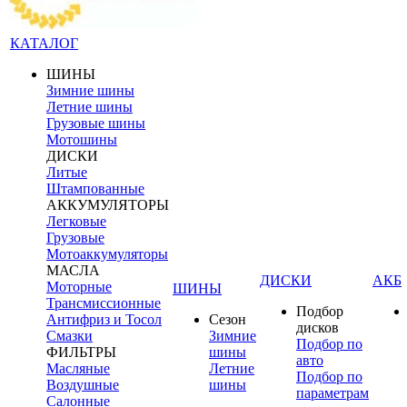
КАТАЛОГ
ШИНЫ
Зимние шины
Летние шины
Грузовые шины
Мотошины
ДИСКИ
Литые
Штампованные
АККУМУЛЯТОРЫ
Легковые
Грузовые
Мотоаккумуляторы
МАСЛА
ДИСКИ
АКБ
Моторные
ШИНЫ
Трансмиссионные
Подбор
Антифриз и Тосол
Сезон
дисков
Смазки
Зимние
Подбор по
ФИЛЬТРЫ
шины
авто
Масляные
Летние
Подбор по
Воздушные
шины
параметрам
Салонные