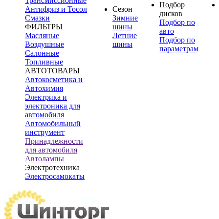
Трансмиссионные
Подбор
Антифриз и Тосол
Сезон
дисков
Смазки
Зимние
Подбор по
ФИЛЬТРЫ
шины
авто
Масляные
Летние
Подбор по
Воздушные
шины
параметрам
Салонные
Топливные
АВТОТОВАРЫ
Автокосметика и
Автохимия
Электрика и
электроника для
автомобиля
Автомобильный
инструмент
Принадлежности
для автомобиля
Автолампы
Электротехника
Электросамокаты