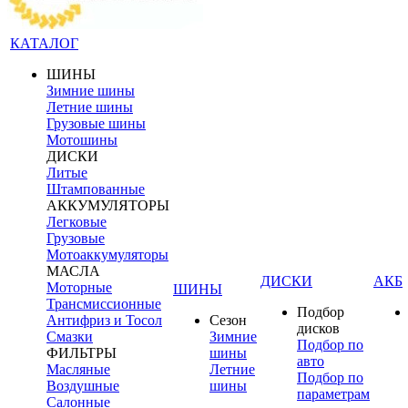
КАТАЛОГ
ШИНЫ
Зимние шины
Летние шины
Грузовые шины
Мотошины
ДИСКИ
Литые
Штампованные
АККУМУЛЯТОРЫ
Легковые
Грузовые
Мотоаккумуляторы
МАСЛА
ДИСКИ
АКБ
Моторные
ШИНЫ
Трансмиссионные
Подбор
Антифриз и Тосол
Сезон
дисков
Смазки
Зимние
Подбор по
ФИЛЬТРЫ
шины
авто
Масляные
Летние
Подбор по
Воздушные
шины
параметрам
Салонные