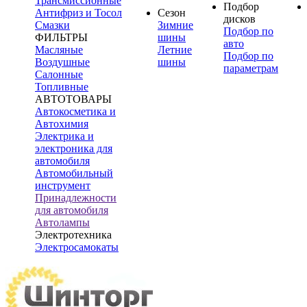
Трансмиссионные
Подбор
Антифриз и Тосол
Сезон
дисков
Смазки
Зимние
Подбор по
ФИЛЬТРЫ
шины
авто
Масляные
Летние
Подбор по
Воздушные
шины
параметрам
Салонные
Топливные
АВТОТОВАРЫ
Автокосметика и
Автохимия
Электрика и
электроника для
автомобиля
Автомобильный
инструмент
Принадлежности
для автомобиля
Автолампы
Электротехника
Электросамокаты