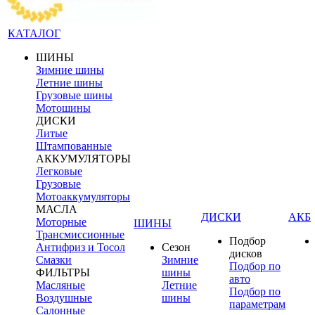
КАТАЛОГ
ШИНЫ
Зимние шины
Летние шины
Грузовые шины
Мотошины
ДИСКИ
Литые
Штампованные
АККУМУЛЯТОРЫ
Легковые
Грузовые
Мотоаккумуляторы
МАСЛА
ДИСКИ
АКБ
Моторные
ШИНЫ
Трансмиссионные
Подбор
Антифриз и Тосол
Сезон
дисков
Смазки
Зимние
Подбор по
ФИЛЬТРЫ
шины
авто
Масляные
Летние
Подбор по
Воздушные
шины
параметрам
Салонные