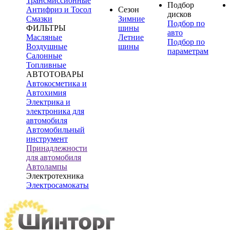
Трансмиссионные
Подбор
Антифриз и Тосол
Сезон
дисков
Смазки
Зимние
Подбор по
ФИЛЬТРЫ
шины
авто
Масляные
Летние
Подбор по
Воздушные
шины
параметрам
Салонные
Топливные
АВТОТОВАРЫ
Автокосметика и
Автохимия
Электрика и
электроника для
автомобиля
Автомобильный
инструмент
Принадлежности
для автомобиля
Автолампы
Электротехника
Электросамокаты