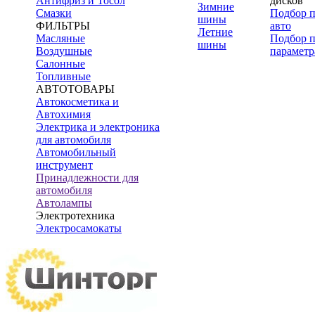
Антифриз и Тосол
дисков
Зимние
Смазки
Подбор 
шины
ФИЛЬТРЫ
авто
Летние
Масляные
Подбор 
шины
Воздушные
параметр
Салонные
Топливные
АВТОТОВАРЫ
Автокосметика и
Автохимия
Электрика и электроника
для автомобиля
Автомобильный
инструмент
Принадлежности для
автомобиля
Автолампы
Электротехника
Электросамокаты