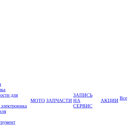
и
ика
ости для
ЗАПИСЬ
Все
МОТО
ЗАПЧАСТИ
НА
АКЦИИ
 электроника
СЕРВИС
иля
трумент