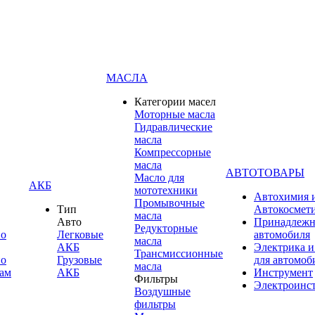
МАСЛА
Категории масел
Моторные масла
Гидравлические
масла
Компрессорные
масла
АВТОТОВАРЫ
Масло для
АКБ
мототехники
Автохимия 
Промывочные
Тип
Автокосмет
масла
Авто
Принадлежн
Редукторные
по
Легковые
автомобиля
масла
АКБ
Электрика и
Трансмиссионные
по
Грузовые
для автомоб
масла
ам
АКБ
Инструмент
Фильтры
Электроинс
Воздушные
фильтры