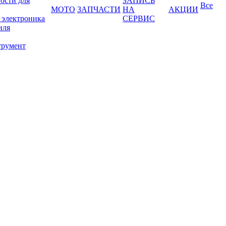
ости для
ЗАПИСЬ
Все
МОТО
ЗАПЧАСТИ
НА
АКЦИИ
 электроника
СЕРВИС
иля
трумент