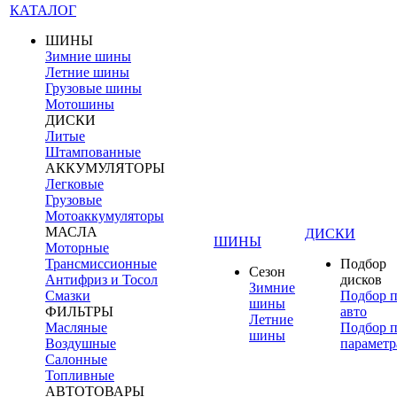
КАТАЛОГ
ШИНЫ
Зимние шины
Летние шины
Грузовые шины
Мотошины
ДИСКИ
Литые
Штампованные
АККУМУЛЯТОРЫ
Легковые
Грузовые
Мотоаккумуляторы
МАСЛА
ДИСКИ
ШИНЫ
Моторные
Трансмиссионные
Подбор
Сезон
Антифриз и Тосол
дисков
Зимние
Смазки
Подбор 
шины
ФИЛЬТРЫ
авто
Летние
Масляные
Подбор 
шины
Воздушные
параметр
Салонные
Топливные
АВТОТОВАРЫ