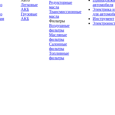
Авто
Принадлежн
Редукторные
по
Легковые
автомобиля
масла
АКБ
Электрика и
Трансмиссионные
по
Грузовые
для автомоб
масла
ам
АКБ
Инструмент
Фильтры
Электроинс
Воздушные
фильтры
Масляные
фильтры
Салонные
фильтры
Топливные
фильтры