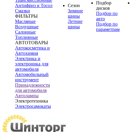
Трансмиссионные
Подбор
Антифриз и Тосол
Сезон
дисков
Смазки
Зимние
Подбор по
ФИЛЬТРЫ
шины
авто
Масляные
Летние
Подбор по
Воздушные
шины
параметрам
Салонные
Топливные
АВТОТОВАРЫ
Автокосметика и
Автохимия
Электрика и
электроника для
автомобиля
Автомобильный
инструмент
Принадлежности
для автомобиля
Автолампы
Электротехника
Электросамокаты