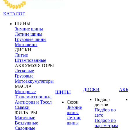
КАТАЛОГ
ШИНЫ
Зимние шины
Летние шины
Грузовые шины
Мотошины
ДИСКИ
Литые
Штампованные
АККУМУЛЯТОРЫ
Легковые
Грузовые
Мотоаккумуляторы
МАСЛА
ДИСКИ
АКБ
Моторные
ШИНЫ
Трансмиссионные
Подбор
Антифриз и Тосол
Сезон
дисков
Смазки
Зимние
Подбор по
ФИЛЬТРЫ
шины
авто
Масляные
Летние
Подбор по
Воздушные
шины
параметрам
Салонные