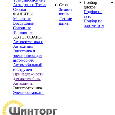
Трансмиссионные
Подбор
Антифриз и Тосол
Сезон
дисков
Смазки
Зимние
Подбор по
ФИЛЬТРЫ
шины
авто
Масляные
Летние
Подбор по
Воздушные
шины
параметрам
Салонные
Топливные
АВТОТОВАРЫ
Автокосметика и
Автохимия
Электрика и
электроника для
автомобиля
Автомобильный
инструмент
Принадлежности
для автомобиля
Автолампы
Электротехника
Электросамокаты