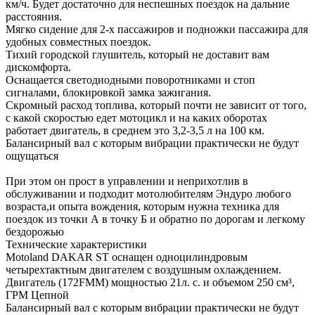
км/ч. Будет достаточно для неспешных поездок на дальние
расстояния.
Мягко сидение для 2-х пассажиров и подножки пассажира для
удобных совместных поездок.
Тихий городской глушитель, который не доставит вам
дискомфорта.
Оснащается светодиодными поворотниками и стоп
сигналами, блокировкой замка зажигания.
Скромный расход топлива, который почти не зависит от того,
с какой скоростью едет мотоцикл и на каких оборотах
работает двигатель, в среднем это 3,2-3,5 л на 100 км.
Балансирный вал с которым вибрации практически не будут
ощущаться
При этом он прост в управлении и неприхотлив в
обслуживании и подходит мотолюбителям Эндуро любого
возраста,и опыта вождения, которым нужна техника для
поездок из точки А в точку Б и обратно по дорогам и легкому
бездорожью
Технические характеристики
Motoland DAKAR ST оснащен одноцилиндровым
четырехтактным двигателем с воздушным охлаждением.
Двигатель (172FMM) мощностью 21л. с. и объемом 250 см³,
ГРМ Цепной
Балансирный вал с которым вибрации практически не будут