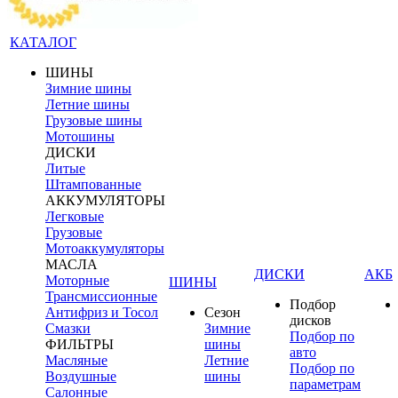
КАТАЛОГ
ШИНЫ
Зимние шины
Летние шины
Грузовые шины
Мотошины
ДИСКИ
Литые
Штампованные
АККУМУЛЯТОРЫ
Легковые
Грузовые
Мотоаккумуляторы
МАСЛА
ДИСКИ
АКБ
Моторные
ШИНЫ
Трансмиссионные
Подбор
Антифриз и Тосол
Сезон
дисков
Смазки
Зимние
Подбор по
ФИЛЬТРЫ
шины
авто
Масляные
Летние
Подбор по
Воздушные
шины
параметрам
Салонные