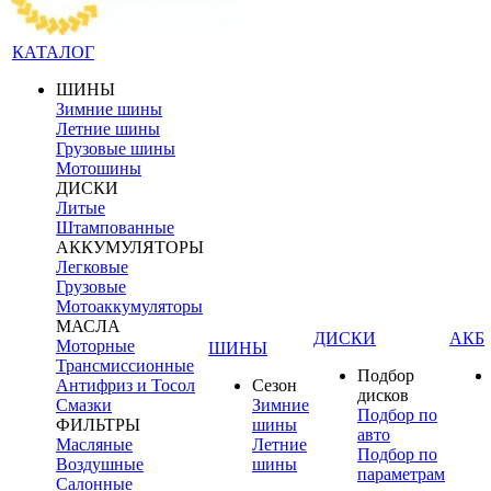
КАТАЛОГ
ШИНЫ
Зимние шины
Летние шины
Грузовые шины
Мотошины
ДИСКИ
Литые
Штампованные
АККУМУЛЯТОРЫ
Легковые
Грузовые
Мотоаккумуляторы
МАСЛА
ДИСКИ
АКБ
Моторные
ШИНЫ
Трансмиссионные
Подбор
Антифриз и Тосол
Сезон
дисков
Смазки
Зимние
Подбор по
ФИЛЬТРЫ
шины
авто
Масляные
Летние
Подбор по
Воздушные
шины
параметрам
Салонные