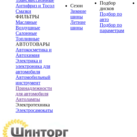
Трансмиссионные
Подбор
Антифриз и Тосол
Сезон
дисков
Смазки
Зимние
Подбор по
ФИЛЬТРЫ
шины
авто
Масляные
Летние
Подбор по
Воздушные
шины
параметрам
Салонные
Топливные
АВТОТОВАРЫ
Автокосметика и
Автохимия
Электрика и
электроника для
автомобиля
Автомобильный
инструмент
Принадлежности
для автомобиля
Автолампы
Электротехника
Электросамокаты