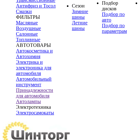
Трансмиссионные
Подбор
Антифриз и Тосол
Сезон
дисков
Смазки
Зимние
Подбор по
ФИЛЬТРЫ
шины
авто
Масляные
Летние
Подбор по
Воздушные
шины
параметрам
Салонные
Топливные
АВТОТОВАРЫ
Автокосметика и
Автохимия
Электрика и
электроника для
автомобиля
Автомобильный
инструмент
Принадлежности
для автомобиля
Автолампы
Электротехника
Электросамокаты