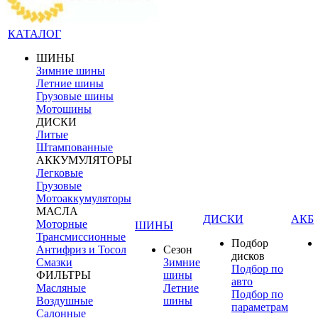
КАТАЛОГ
ШИНЫ
Зимние шины
Летние шины
Грузовые шины
Мотошины
ДИСКИ
Литые
Штампованные
АККУМУЛЯТОРЫ
Легковые
Грузовые
Мотоаккумуляторы
МАСЛА
ДИСКИ
АКБ
Моторные
ШИНЫ
Трансмиссионные
Подбор
Антифриз и Тосол
Сезон
дисков
Смазки
Зимние
Подбор по
ФИЛЬТРЫ
шины
авто
Масляные
Летние
Подбор по
Воздушные
шины
параметрам
Салонные