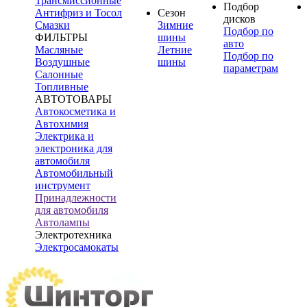
Трансмиссионные
Подбор
Антифриз и Тосол
Сезон
дисков
Смазки
Зимние
Подбор по
ФИЛЬТРЫ
шины
авто
Масляные
Летние
Подбор по
Воздушные
шины
параметрам
Салонные
Топливные
АВТОТОВАРЫ
Автокосметика и
Автохимия
Электрика и
электроника для
автомобиля
Автомобильный
инструмент
Принадлежности
для автомобиля
Автолампы
Электротехника
Электросамокаты