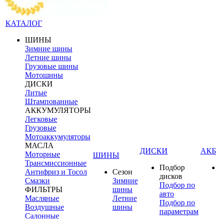
КАТАЛОГ
ШИНЫ
Зимние шины
Летние шины
Грузовые шины
Мотошины
ДИСКИ
Литые
Штампованные
АККУМУЛЯТОРЫ
Легковые
Грузовые
Мотоаккумуляторы
МАСЛА
ДИСКИ
АКБ
Моторные
ШИНЫ
Трансмиссионные
Подбор
Антифриз и Тосол
Сезон
дисков
Смазки
Зимние
Подбор по
ФИЛЬТРЫ
шины
авто
Масляные
Летние
Подбор по
Воздушные
шины
параметрам
Салонные