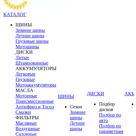
КАТАЛОГ
ШИНЫ
Зимние шины
Летние шины
Грузовые шины
Мотошины
ДИСКИ
Литые
Штампованные
АККУМУЛЯТОРЫ
Легковые
Грузовые
Мотоаккумуляторы
МАСЛА
ДИСКИ
АКБ
Моторные
ШИНЫ
Трансмиссионные
Подбор
Антифриз и Тосол
Сезон
дисков
Смазки
Зимние
Подбор по
ФИЛЬТРЫ
шины
авто
Масляные
Летние
Подбор по
Воздушные
шины
параметрам
Салонные