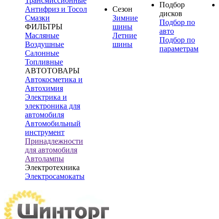
Трансмиссионные
Подбор
Антифриз и Тосол
Сезон
дисков
Смазки
Зимние
Подбор по
ФИЛЬТРЫ
шины
авто
Масляные
Летние
Подбор по
Воздушные
шины
параметрам
Салонные
Топливные
АВТОТОВАРЫ
Автокосметика и
Автохимия
Электрика и
электроника для
автомобиля
Автомобильный
инструмент
Принадлежности
для автомобиля
Автолампы
Электротехника
Электросамокаты