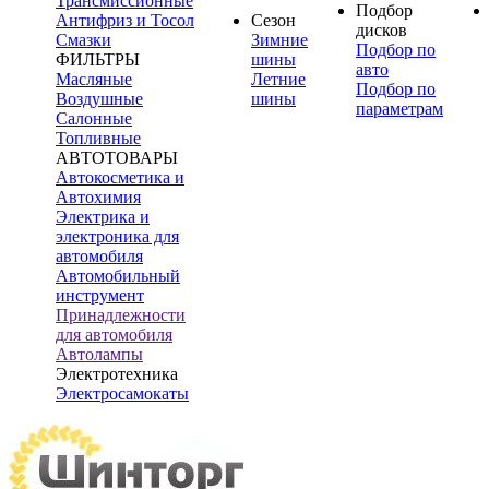
Трансмиссионные
Подбор
Антифриз и Тосол
Сезон
дисков
Смазки
Зимние
Подбор по
ФИЛЬТРЫ
шины
авто
Масляные
Летние
Подбор по
Воздушные
шины
параметрам
Салонные
Топливные
АВТОТОВАРЫ
Автокосметика и
Автохимия
Электрика и
электроника для
автомобиля
Автомобильный
инструмент
Принадлежности
для автомобиля
Автолампы
Электротехника
Электросамокаты