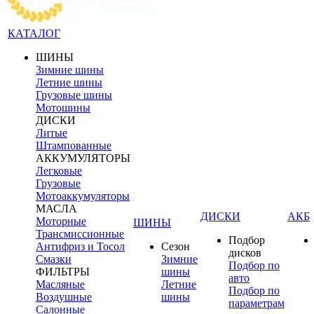
КАТАЛОГ
ШИНЫ
Зимние шины
Летние шины
Грузовые шины
Мотошины
ДИСКИ
Литые
Штампованные
АККУМУЛЯТОРЫ
Легковые
Грузовые
Мотоаккумуляторы
МАСЛА
ДИСКИ
АКБ
Моторные
ШИНЫ
Трансмиссионные
Подбор
Антифриз и Тосол
Сезон
дисков
Смазки
Зимние
Подбор по
ФИЛЬТРЫ
шины
авто
Масляные
Летние
Подбор по
Воздушные
шины
параметрам
Салонные