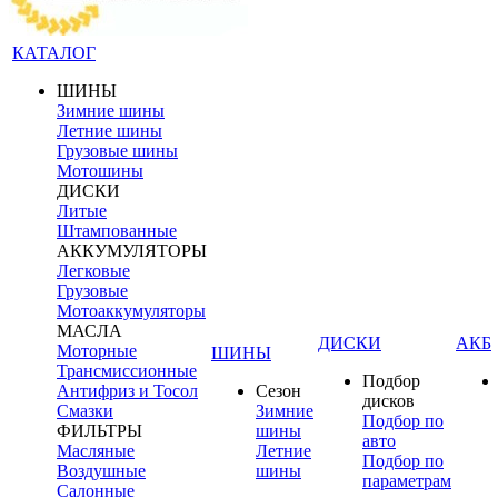
КАТАЛОГ
ШИНЫ
Зимние шины
Летние шины
Грузовые шины
Мотошины
ДИСКИ
Литые
Штампованные
АККУМУЛЯТОРЫ
Легковые
Грузовые
Мотоаккумуляторы
МАСЛА
ДИСКИ
АКБ
Моторные
ШИНЫ
Трансмиссионные
Подбор
Антифриз и Тосол
Сезон
дисков
Смазки
Зимние
Подбор по
ФИЛЬТРЫ
шины
авто
Масляные
Летние
Подбор по
Воздушные
шины
параметрам
Салонные