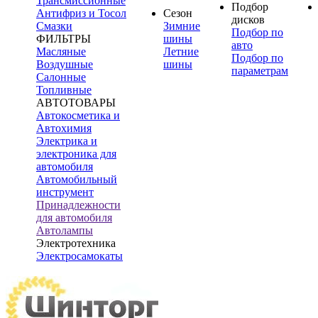
Трансмиссионные
Подбор
Антифриз и Тосол
Сезон
дисков
Смазки
Зимние
Подбор по
ФИЛЬТРЫ
шины
авто
Масляные
Летние
Подбор по
Воздушные
шины
параметрам
Салонные
Топливные
АВТОТОВАРЫ
Автокосметика и
Автохимия
Электрика и
электроника для
автомобиля
Автомобильный
инструмент
Принадлежности
для автомобиля
Автолампы
Электротехника
Электросамокаты