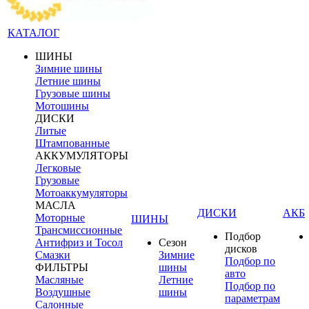
КАТАЛОГ
ШИНЫ
Зимние шины
Летние шины
Грузовые шины
Мотошины
ДИСКИ
Литые
Штампованные
АККУМУЛЯТОРЫ
Легковые
Грузовые
Мотоаккумуляторы
МАСЛА
ДИСКИ
АКБ
Моторные
ШИНЫ
Трансмиссионные
Подбор
Антифриз и Тосол
Сезон
дисков
Смазки
Зимние
Подбор по
ФИЛЬТРЫ
шины
авто
Масляные
Летние
Подбор по
Воздушные
шины
параметрам
Салонные