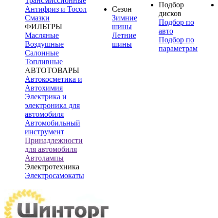
Трансмиссионные
Подбор
Антифриз и Тосол
Сезон
дисков
Смазки
Зимние
Подбор по
ФИЛЬТРЫ
шины
авто
Масляные
Летние
Подбор по
Воздушные
шины
параметрам
Салонные
Топливные
АВТОТОВАРЫ
Автокосметика и
Автохимия
Электрика и
электроника для
автомобиля
Автомобильный
инструмент
Принадлежности
для автомобиля
Автолампы
Электротехника
Электросамокаты