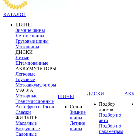
КАТАЛОГ
ШИНЫ
Зимние шины
Летние шины
Грузовые шины
Мотошины
ДИСКИ
Литые
Штампованные
АККУМУЛЯТОРЫ
Легковые
Грузовые
Мотоаккумуляторы
МАСЛА
ДИСКИ
АКБ
Моторные
ШИНЫ
Трансмиссионные
Подбор
Антифриз и Тосол
Сезон
дисков
Смазки
Зимние
Подбор по
ФИЛЬТРЫ
шины
авто
Масляные
Летние
Подбор по
Воздушные
шины
параметрам
Салонные