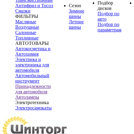
Трансмиссионные
Подбор
Антифриз и Тосол
Сезон
дисков
Смазки
Зимние
Подбор по
ФИЛЬТРЫ
шины
авто
Масляные
Летние
Подбор по
Воздушные
шины
параметрам
Салонные
Топливные
АВТОТОВАРЫ
Автокосметика и
Автохимия
Электрика и
электроника для
автомобиля
Автомобильный
инструмент
Принадлежности
для автомобиля
Автолампы
Электротехника
Электросамокаты