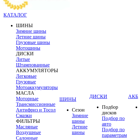
КАТАЛОГ
ШИНЫ
Зимние шины
Летние шины
Грузовые шины
Мотошины
ДИСКИ
Литые
Штампованные
АККУМУЛЯТОРЫ
Легковые
Грузовые
Мотоаккумуляторы
МАСЛА
ДИСКИ
АКБ
Моторные
ШИНЫ
Трансмиссионные
Подбор
Антифриз и Тосол
Сезон
дисков
Смазки
Зимние
Подбор по
ФИЛЬТРЫ
шины
авто
Масляные
Летние
Подбор по
Воздушные
шины
параметрам
Салонные