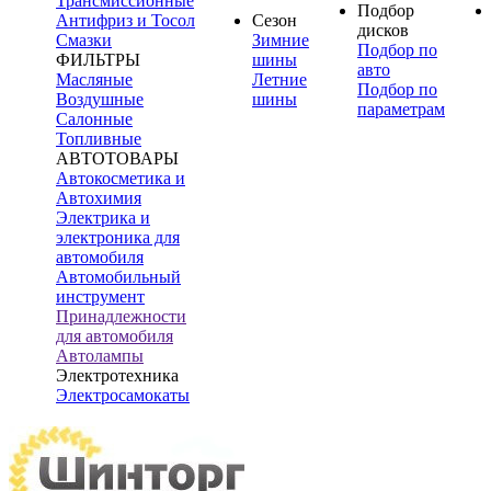
Трансмиссионные
Подбор
Антифриз и Тосол
Сезон
дисков
Смазки
Зимние
Подбор по
ФИЛЬТРЫ
шины
авто
Масляные
Летние
Подбор по
Воздушные
шины
параметрам
Салонные
Топливные
АВТОТОВАРЫ
Автокосметика и
Автохимия
Электрика и
электроника для
автомобиля
Автомобильный
инструмент
Принадлежности
для автомобиля
Автолампы
Электротехника
Электросамокаты