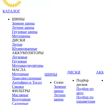
КАТАЛОГ
ШИНЫ
Зимние шины
Летние шины
Грузовые шины
Мотошины
ДИСКИ
Литые
Штампованные
АККУМУЛЯТОРЫ
Легковые
Грузовые
Мотоаккумуляторы
МАСЛА
ДИСКИ
АКБ
Моторные
ШИНЫ
Трансмиссионные
Подбор
Антифриз и Тосол
Сезон
дисков
Смазки
Зимние
Подбор по
ФИЛЬТРЫ
шины
авто
Масляные
Летние
Подбор по
Воздушные
шины
параметрам
Салонные