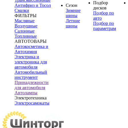
Трансмиссионные
Подбор
Антифриз и Тосол
Сезон
дисков
Смазки
Зимние
Подбор по
ФИЛЬТРЫ
шины
авто
Масляные
Летние
Подбор по
Воздушные
шины
параметрам
Салонные
Топливные
АВТОТОВАРЫ
Автокосметика и
Автохимия
Электрика и
электроника для
автомобиля
Автомобильный
инструмент
Принадлежности
для автомобиля
Автолампы
Электротехника
Электросамокаты