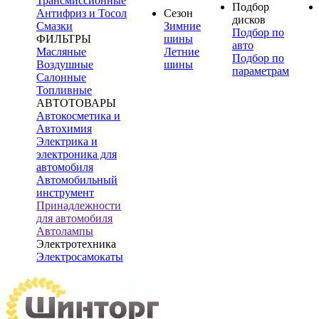
Трансмиссионные
Подбор
Антифриз и Тосол
Сезон
дисков
Смазки
Зимние
Подбор по
ФИЛЬТРЫ
шины
авто
Масляные
Летние
Подбор по
Воздушные
шины
параметрам
Салонные
Топливные
АВТОТОВАРЫ
Автокосметика и
Автохимия
Электрика и
электроника для
автомобиля
Автомобильный
инструмент
Принадлежности
для автомобиля
Автолампы
Электротехника
Электросамокаты