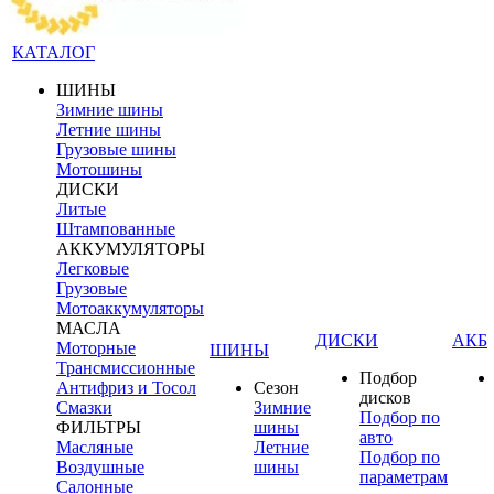
КАТАЛОГ
ШИНЫ
Зимние шины
Летние шины
Грузовые шины
Мотошины
ДИСКИ
Литые
Штампованные
АККУМУЛЯТОРЫ
Легковые
Грузовые
Мотоаккумуляторы
МАСЛА
ДИСКИ
АКБ
Моторные
ШИНЫ
Трансмиссионные
Подбор
Антифриз и Тосол
Сезон
дисков
Смазки
Зимние
Подбор по
ФИЛЬТРЫ
шины
авто
Масляные
Летние
Подбор по
Воздушные
шины
параметрам
Салонные