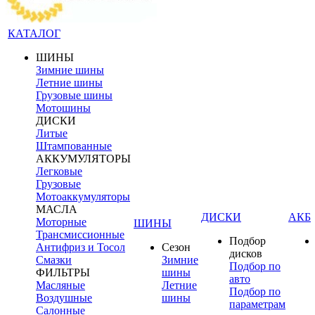
КАТАЛОГ
ШИНЫ
Зимние шины
Летние шины
Грузовые шины
Мотошины
ДИСКИ
Литые
Штампованные
АККУМУЛЯТОРЫ
Легковые
Грузовые
Мотоаккумуляторы
МАСЛА
ДИСКИ
АКБ
Моторные
ШИНЫ
Трансмиссионные
Подбор
Антифриз и Тосол
Сезон
дисков
Смазки
Зимние
Подбор по
ФИЛЬТРЫ
шины
авто
Масляные
Летние
Подбор по
Воздушные
шины
параметрам
Салонные