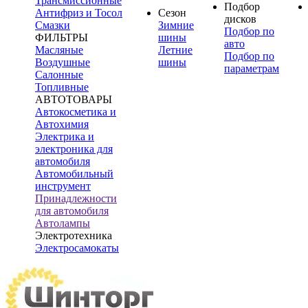
Трансмиссионные
Подбор
Антифриз и Тосол
Сезон
дисков
Смазки
Зимние
Подбор по
ФИЛЬТРЫ
шины
авто
Масляные
Летние
Подбор по
Воздушные
шины
параметрам
Салонные
Топливные
АВТОТОВАРЫ
Автокосметика и
Автохимия
Электрика и
электроника для
автомобиля
Автомобильный
инструмент
Принадлежности
для автомобиля
Автолампы
Электротехника
Электросамокаты