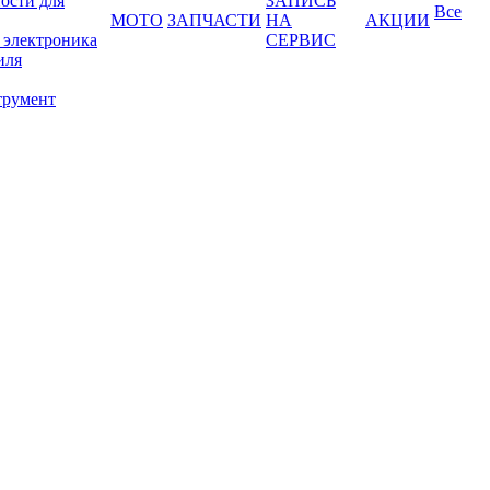
ости для
ЗАПИСЬ
Все
МОТО
ЗАПЧАСТИ
НА
АКЦИИ
 электроника
СЕРВИС
иля
трумент