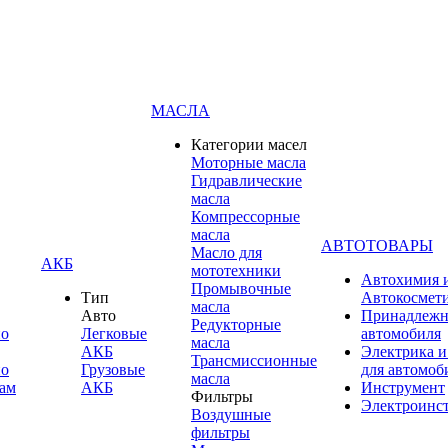
МАСЛА
Категории масел
Моторные масла
Гидравлические
масла
Компрессорные
масла
АВТОТОВАРЫ
Масло для
АКБ
мототехники
Автохимия 
Промывочные
Тип
Автокосмет
масла
Авто
Принадлежн
Редукторные
по
Легковые
автомобиля
масла
АКБ
Электрика и
Трансмиссионные
по
Грузовые
для автомоб
масла
ам
АКБ
Инструмент
Фильтры
Электроинс
Воздушные
фильтры