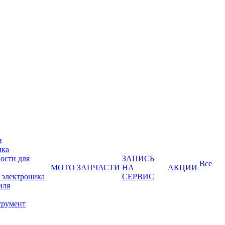
и
ика
ости для
ЗАПИСЬ
Все
МОТО
ЗАПЧАСТИ
НА
АКЦИИ
 электроника
СЕРВИС
иля
трумент