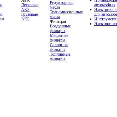
Авто
Принадлежн
Редукторные
по
Легковые
автомобиля
масла
АКБ
Электрика и
Трансмиссионные
по
Грузовые
для автомоб
масла
ам
АКБ
Инструмент
Фильтры
Электроинс
Воздушные
фильтры
Масляные
фильтры
Салонные
фильтры
Топливные
фильтры