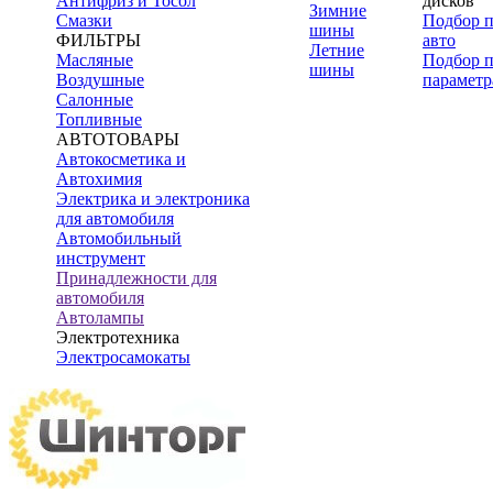
Антифриз и Тосол
дисков
Зимние
Смазки
Подбор 
шины
ФИЛЬТРЫ
авто
Летние
Масляные
Подбор 
шины
Воздушные
параметр
Салонные
Топливные
АВТОТОВАРЫ
Автокосметика и
Автохимия
Электрика и электроника
для автомобиля
Автомобильный
инструмент
Принадлежности для
автомобиля
Автолампы
Электротехника
Электросамокаты