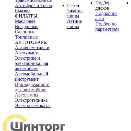
Трансмиссионные
Подбор
Антифриз и Тосол
Сезон
дисков
Смазки
Зимние
Подбор по
ФИЛЬТРЫ
шины
авто
Масляные
Летние
Подбор по
Воздушные
шины
параметрам
Салонные
Топливные
АВТОТОВАРЫ
Автокосметика и
Автохимия
Электрика и
электроника для
автомобиля
Автомобильный
инструмент
Принадлежности
для автомобиля
Автолампы
Электротехника
Электросамокаты