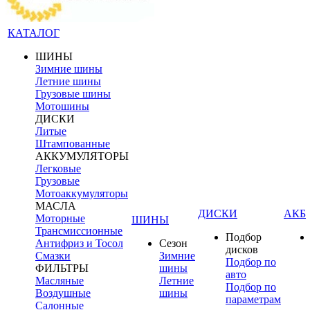
КАТАЛОГ
ШИНЫ
Зимние шины
Летние шины
Грузовые шины
Мотошины
ДИСКИ
Литые
Штампованные
АККУМУЛЯТОРЫ
Легковые
Грузовые
Мотоаккумуляторы
МАСЛА
ДИСКИ
АКБ
Моторные
ШИНЫ
Трансмиссионные
Подбор
Антифриз и Тосол
Сезон
дисков
Смазки
Зимние
Подбор по
ФИЛЬТРЫ
шины
авто
Масляные
Летние
Подбор по
Воздушные
шины
параметрам
Салонные