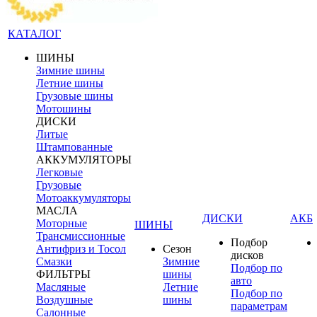
КАТАЛОГ
ШИНЫ
Зимние шины
Летние шины
Грузовые шины
Мотошины
ДИСКИ
Литые
Штампованные
АККУМУЛЯТОРЫ
Легковые
Грузовые
Мотоаккумуляторы
МАСЛА
ДИСКИ
АКБ
Моторные
ШИНЫ
Трансмиссионные
Подбор
Антифриз и Тосол
Сезон
дисков
Смазки
Зимние
Подбор по
ФИЛЬТРЫ
шины
авто
Масляные
Летние
Подбор по
Воздушные
шины
параметрам
Салонные