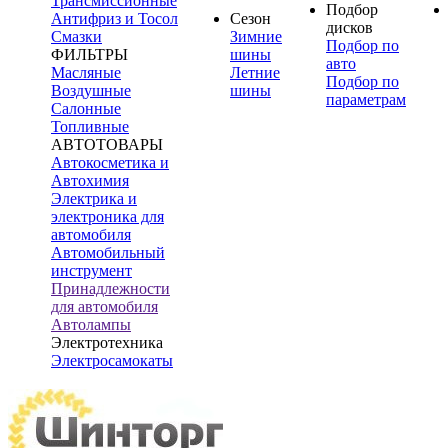
Трансмиссионные
Подбор
Антифриз и Тосол
Сезон
дисков
Смазки
Зимние
Подбор по
ФИЛЬТРЫ
шины
авто
Масляные
Летние
Подбор по
Воздушные
шины
параметрам
Салонные
Топливные
АВТОТОВАРЫ
Автокосметика и
Автохимия
Электрика и
электроника для
автомобиля
Автомобильный
инструмент
Принадлежности
для автомобиля
Автолампы
Электротехника
Электросамокаты