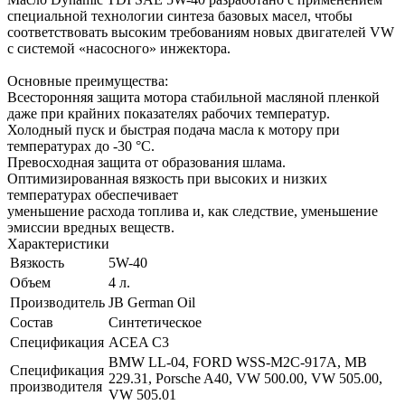
специальной технологии синтеза базовых масел, чтобы
соответствовать высоким требованиям новых двигателей VW
с системой «насосного» инжектора.
Основные преимущества:
Всесторонняя защита мотора стабильной масляной пленкой
даже при крайних показателях рабочих температур.
Холодный пуск и быстрая подача масла к мотору при
температурах до -30 °C.
Превосходная защита от образования шлама.
Оптимизированная вязкость при высоких и низких
температурах обеспечивает
уменьшение расхода топлива и, как следствие, уменьшение
эмиссии вредных веществ.
Характеристики
Вязкость
5W-40
Объем
4 л.
Производитель
JB German Oil
Состав
Синтетическое
Спецификация
ACEA C3
BMW LL-04, FORD WSS-M2C-917A, MB
Спецификация
229.31, Porsche A40, VW 500.00, VW 505.00,
производителя
VW 505.01