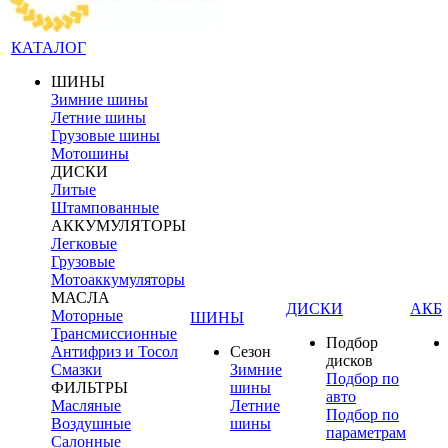
КАТАЛОГ
ШИНЫ
Зимние шины
Летние шины
Грузовые шины
Мотошины
ДИСКИ
Литые
Штампованные
АККУМУЛЯТОРЫ
Легковые
Грузовые
Мотоаккумуляторы
МАСЛА
ДИСКИ
АКБ
Моторные
ШИНЫ
Трансмиссионные
Подбор
Антифриз и Тосол
Сезон
дисков
Смазки
Зимние
Подбор по
ФИЛЬТРЫ
шины
авто
Масляные
Летние
Подбор по
Воздушные
шины
параметрам
Салонные