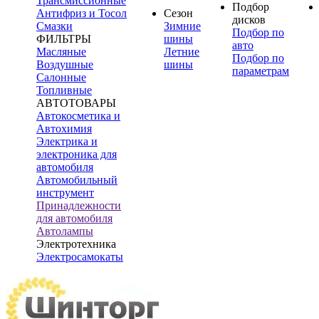
Трансмиссионные
Подбор
Антифриз и Тосол
Сезон
дисков
Смазки
Зимние
Подбор по
ФИЛЬТРЫ
шины
авто
Масляные
Летние
Подбор по
Воздушные
шины
параметрам
Салонные
Топливные
АВТОТОВАРЫ
Автокосметика и
Автохимия
Электрика и
электроника для
автомобиля
Автомобильный
инструмент
Принадлежности
для автомобиля
Автолампы
Электротехника
Электросамокаты