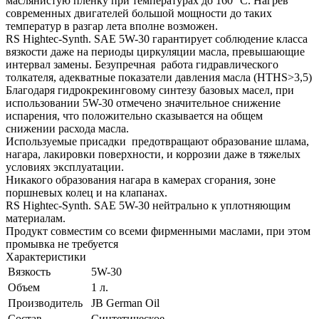
маслянистую пленку при температурах до 160 °C. Нагрев
современных двигателей большой мощности до таких
температур в разгар лета вполне возможен.
RS Hightec-Synth. SAE 5W-30 гарантирует соблюдение класса
вязкости даже на периоды циркуляции масла, превышающие
интервал замены. Безупречная работа гидравлического
толкателя, адекватные показатели давления масла (HTHS>3,5)
Благодаря гидрокрекинговому синтезу базовых масел, при
использовании 5W-30 отмечено значительное снижение
испарения, что положительно сказывается на общем
снижении расхода масла.
Используемые присадки предотвращают образование шлама,
нагара, лакировки поверхности, и коррозии даже в тяжелых
условиях эксплуатации.
Никакого образования нагара в камерах сгорания, зоне
поршневых колец и на клапанах.
RS Hightec-Synth. SAE 5W-30 нейтрально к уплотняющим
материалам.
Продукт совместим со всеми фирменными маслами, при этом
промывка не требуется
Характеристики
Вязкость
5W-30
Объем
1 л.
Производитель
JB German Oil
Состав
Синтетическое