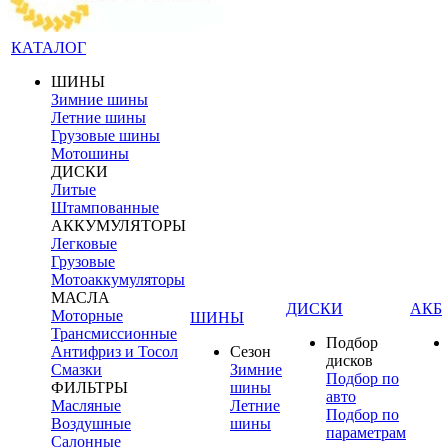
КАТАЛОГ
ШИНЫ
Зимние шины
Летние шины
Грузовые шины
Мотошины
ДИСКИ
Литые
Штампованные
АККУМУЛЯТОРЫ
Легковые
Грузовые
Мотоаккумуляторы
МАСЛА
ДИСКИ
АКБ
Моторные
ШИНЫ
Трансмиссионные
Подбор
Антифриз и Тосол
Сезон
дисков
Смазки
Зимние
Подбор по
ФИЛЬТРЫ
шины
авто
Масляные
Летние
Подбор по
Воздушные
шины
параметрам
Салонные