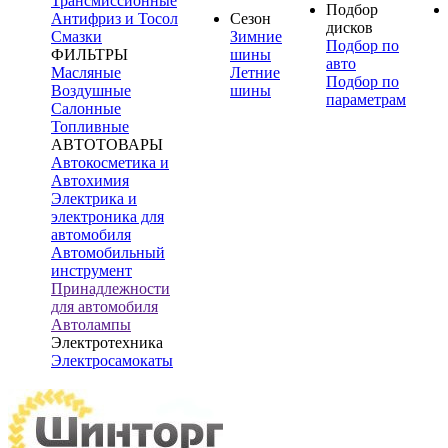
Трансмиссионные
Подбор
Антифриз и Тосол
Сезон
дисков
Смазки
Зимние
Подбор по
ФИЛЬТРЫ
шины
авто
Масляные
Летние
Подбор по
Воздушные
шины
параметрам
Салонные
Топливные
АВТОТОВАРЫ
Автокосметика и
Автохимия
Электрика и
электроника для
автомобиля
Автомобильный
инструмент
Принадлежности
для автомобиля
Автолампы
Электротехника
Электросамокаты