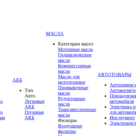
МАСЛА
Категории масел
Моторные масла
Гидравлические
масла
Компрессорные
масла
АВТОТОВАРЫ
Масло для
АКБ
мототехники
Автохимия 
Промывочные
Тип
Автокосмет
масла
Авто
Принадлежн
Редукторные
по
Легковые
автомобиля
масла
АКБ
Электрика и
Трансмиссионные
по
Грузовые
для автомоб
масла
ам
АКБ
Инструмент
Фильтры
Электроинс
Воздушные
фильтры