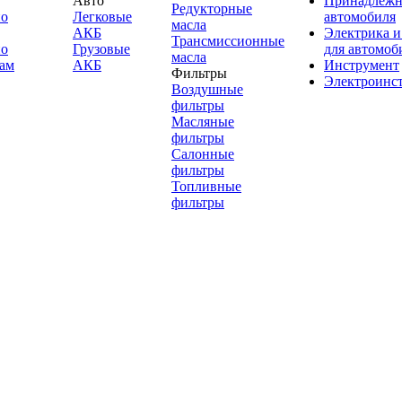
Авто
Принадлежн
Редукторные
по
Легковые
автомобиля
масла
АКБ
Электрика и
Трансмиссионные
по
Грузовые
для автомоб
масла
ам
АКБ
Инструмент
Фильтры
Электроинс
Воздушные
фильтры
Масляные
фильтры
Салонные
фильтры
Топливные
фильтры