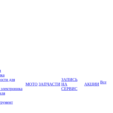
и
ика
ости для
ЗАПИСЬ
Все
МОТО
ЗАПЧАСТИ
НА
АКЦИИ
 электроника
СЕРВИС
иля
трумент