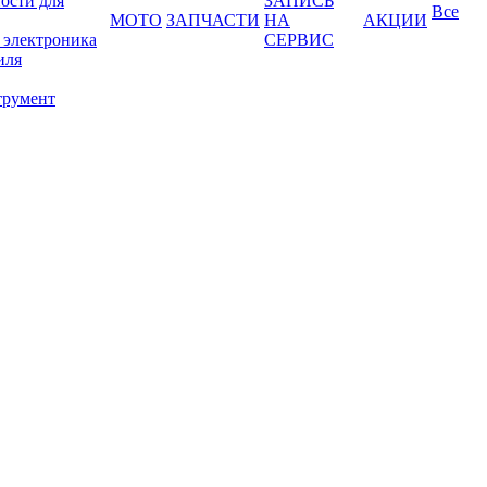
ости для
ЗАПИСЬ
Все
МОТО
ЗАПЧАСТИ
НА
АКЦИИ
 электроника
СЕРВИС
иля
трумент