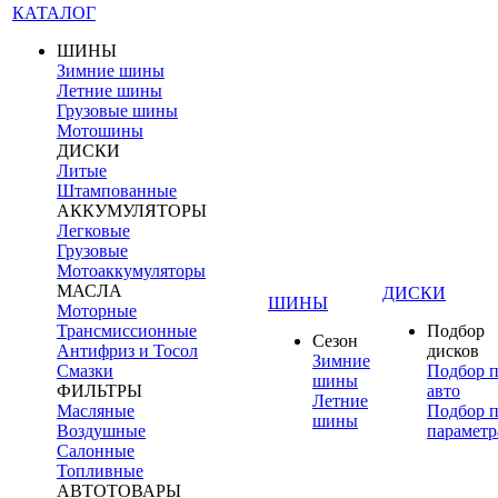
КАТАЛОГ
ШИНЫ
Зимние шины
Летние шины
Грузовые шины
Мотошины
ДИСКИ
Литые
Штампованные
АККУМУЛЯТОРЫ
Легковые
Грузовые
Мотоаккумуляторы
МАСЛА
ДИСКИ
ШИНЫ
Моторные
Трансмиссионные
Подбор
Сезон
Антифриз и Тосол
дисков
Зимние
Смазки
Подбор 
шины
ФИЛЬТРЫ
авто
Летние
Масляные
Подбор 
шины
Воздушные
параметр
Салонные
Топливные
АВТОТОВАРЫ