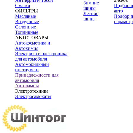
Антифриз и Тосол
дисков
Зимние
Смазки
Подбор 
шины
ФИЛЬТРЫ
авто
Летние
Масляные
Подбор 
шины
Воздушные
параметр
Салонные
Топливные
АВТОТОВАРЫ
Автокосметика и
Автохимия
Электрика и электроника
для автомобиля
Автомобильный
инструмент
Принадлежности для
автомобиля
Автолампы
Электротехника
Электросамокаты