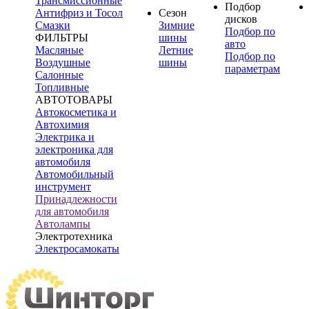
Трансмиссионные
Подбор
Антифриз и Тосол
Сезон
дисков
Смазки
Зимние
Подбор по
ФИЛЬТРЫ
шины
авто
Масляные
Летние
Подбор по
Воздушные
шины
параметрам
Салонные
Топливные
АВТОТОВАРЫ
Автокосметика и
Автохимия
Электрика и
электроника для
автомобиля
Автомобильный
инструмент
Принадлежности
для автомобиля
Автолампы
Электротехника
Электросамокаты