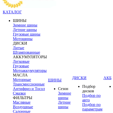
КАТАЛОГ
ШИНЫ
Зимние шины
Летние шины
Грузовые шины
Мотошины
ДИСКИ
Литые
Штампованные
АККУМУЛЯТОРЫ
Легковые
Грузовые
Мотоаккумуляторы
МАСЛА
ДИСКИ
АКБ
Моторные
ШИНЫ
Трансмиссионные
Подбор
Антифриз и Тосол
Сезон
дисков
Смазки
Зимние
Подбор по
ФИЛЬТРЫ
шины
авто
Масляные
Летние
Подбор по
Воздушные
шины
параметрам
Салонные