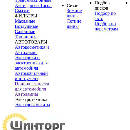
Трансмиссионные
Подбор
Антифриз и Тосол
Сезон
дисков
Смазки
Зимние
Подбор по
ФИЛЬТРЫ
шины
авто
Масляные
Летние
Подбор по
Воздушные
шины
параметрам
Салонные
Топливные
АВТОТОВАРЫ
Автокосметика и
Автохимия
Электрика и
электроника для
автомобиля
Автомобильный
инструмент
Принадлежности
для автомобиля
Автолампы
Электротехника
Электросамокаты