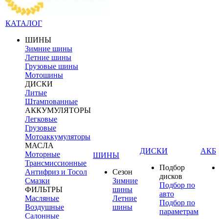
КАТАЛОГ
ШИНЫ
Зимние шины
Летние шины
Грузовые шины
Мотошины
ДИСКИ
Литые
Штампованные
АККУМУЛЯТОРЫ
Легковые
Грузовые
Мотоаккумуляторы
МАСЛА
ДИСКИ
АКБ
Моторные
ШИНЫ
Трансмиссионные
Подбор
Антифриз и Тосол
Сезон
дисков
Смазки
Зимние
Подбор по
ФИЛЬТРЫ
шины
авто
Масляные
Летние
Подбор по
Воздушные
шины
параметрам
Салонные