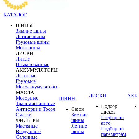
КАТАЛОГ
ШИНЫ
Зимние шины
Летние шины
Грузовые шины
Мотошины
ДИСКИ
Литые
Штампованные
АККУМУЛЯТОРЫ
Легковые
Грузовые
Мотоаккумуляторы
МАСЛА
ДИСКИ
АКБ
Моторные
ШИНЫ
Трансмиссионные
Подбор
Антифриз и Тосол
Сезон
дисков
Смазки
Зимние
Подбор по
ФИЛЬТРЫ
шины
авто
Масляные
Летние
Подбор по
Воздушные
шины
параметрам
Салонные