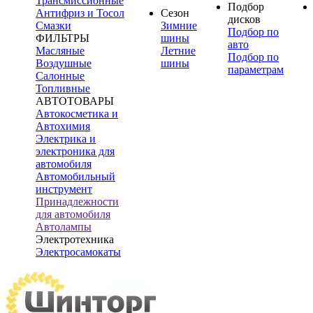
Трансмиссионные
Подбор
Антифриз и Тосол
Сезон
дисков
Смазки
Зимние
Подбор по
ФИЛЬТРЫ
шины
авто
Масляные
Летние
Подбор по
Воздушные
шины
параметрам
Салонные
Топливные
АВТОТОВАРЫ
Автокосметика и
Автохимия
Электрика и
электроника для
автомобиля
Автомобильный
инструмент
Принадлежности
для автомобиля
Автолампы
Электротехника
Электросамокаты