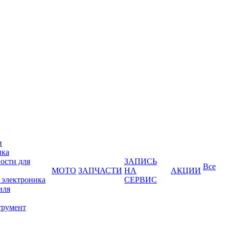
и
ика
ости для
ЗАПИСЬ
Все
МОТО
ЗАПЧАСТИ
НА
АКЦИИ
 электроника
СЕРВИС
иля
трумент