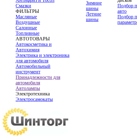
Антифриз и Тосол
дисков
Зимние
Смазки
Подбор 
шины
ФИЛЬТРЫ
авто
Летние
Масляные
Подбор 
шины
Воздушные
параметр
Салонные
Топливные
АВТОТОВАРЫ
Автокосметика и
Автохимия
Электрика и электроника
для автомобиля
Автомобильный
инструмент
Принадлежности для
автомобиля
Автолампы
Электротехника
Электросамокаты