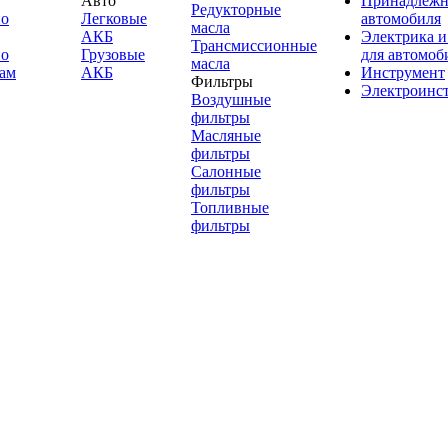
Авто
Принадлежн
Редукторные
по
Легковые
автомобиля
масла
АКБ
Электрика и
Трансмиссионные
по
Грузовые
для автомоб
масла
ам
АКБ
Инструмент
Фильтры
Электроинс
Воздушные
фильтры
Масляные
фильтры
Салонные
фильтры
Топливные
фильтры