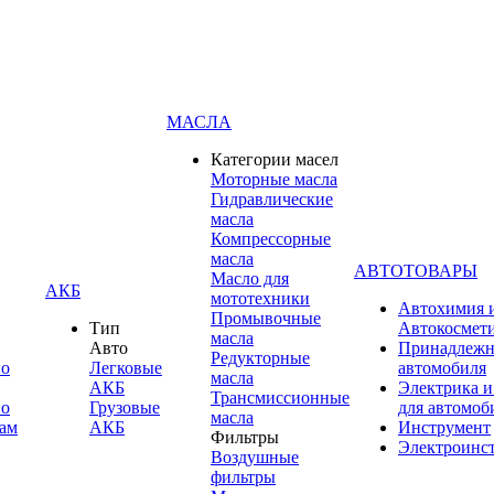
МАСЛА
Категории масел
Моторные масла
Гидравлические
масла
Компрессорные
масла
АВТОТОВАРЫ
Масло для
АКБ
мототехники
Автохимия 
Промывочные
Тип
Автокосмет
масла
Авто
Принадлежн
Редукторные
по
Легковые
автомобиля
масла
АКБ
Электрика и
Трансмиссионные
по
Грузовые
для автомоб
масла
ам
АКБ
Инструмент
Фильтры
Электроинс
Воздушные
фильтры