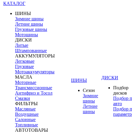
КАТАЛОГ
ШИНЫ
Зимние шины
Летние шины
Грузовые шины
Мотошины
ДИСКИ
Литые
Штампованные
АККУМУЛЯТОРЫ
Легковые
Грузовые
Мотоаккумуляторы
МАСЛА
ДИСКИ
ШИНЫ
Моторные
Трансмиссионные
Подбор
Сезон
Антифриз и Тосол
дисков
Зимние
Смазки
Подбор 
шины
ФИЛЬТРЫ
авто
Летние
Масляные
Подбор 
шины
Воздушные
параметр
Салонные
Топливные
АВТОТОВАРЫ