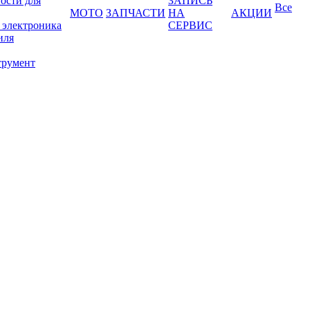
ости для
ЗАПИСЬ
Все
МОТО
ЗАПЧАСТИ
НА
АКЦИИ
 электроника
СЕРВИС
иля
трумент