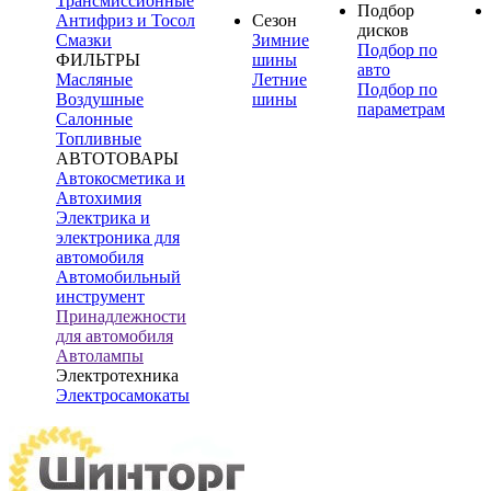
Трансмиссионные
Подбор
Антифриз и Тосол
Сезон
дисков
Смазки
Зимние
Подбор по
ФИЛЬТРЫ
шины
авто
Масляные
Летние
Подбор по
Воздушные
шины
параметрам
Салонные
Топливные
АВТОТОВАРЫ
Автокосметика и
Автохимия
Электрика и
электроника для
автомобиля
Автомобильный
инструмент
Принадлежности
для автомобиля
Автолампы
Электротехника
Электросамокаты