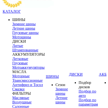
КАТАЛОГ
ШИНЫ
Зимние шины
Летние шины
Грузовые шины
Мотошины
ДИСКИ
Литые
Штампованные
АККУМУЛЯТОРЫ
Легковые
Грузовые
Мотоаккумуляторы
МАСЛА
ДИСКИ
АКБ
Моторные
ШИНЫ
Трансмиссионные
Подбор
Антифриз и Тосол
Сезон
дисков
Смазки
Зимние
Подбор по
ФИЛЬТРЫ
шины
авто
Масляные
Летние
Подбор по
Воздушные
шины
параметрам
Салонные