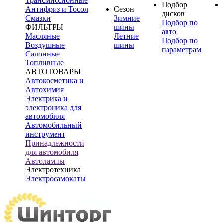
Трансмиссионные
Подбор
Антифриз и Тосол
Сезон
дисков
Смазки
Зимние
Подбор по
ФИЛЬТРЫ
шины
авто
Масляные
Летние
Подбор по
Воздушные
шины
параметрам
Салонные
Топливные
АВТОТОВАРЫ
Автокосметика и
Автохимия
Электрика и
электроника для
автомобиля
Автомобильный
инструмент
Принадлежности
для автомобиля
Автолампы
Электротехника
Электросамокаты