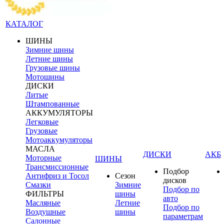
КАТАЛОГ
ШИНЫ
Зимние шины
Летние шины
Грузовые шины
Мотошины
ДИСКИ
Литые
Штампованные
АККУМУЛЯТОРЫ
Легковые
Грузовые
Мотоаккумуляторы
МАСЛА
ДИСКИ
АКБ
Моторные
ШИНЫ
Трансмиссионные
Подбор
Антифриз и Тосол
Сезон
дисков
Смазки
Зимние
Подбор по
ФИЛЬТРЫ
шины
авто
Масляные
Летние
Подбор по
Воздушные
шины
параметрам
Салонные