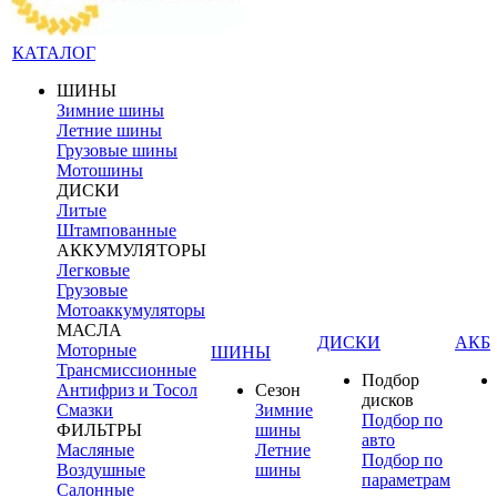
КАТАЛОГ
ШИНЫ
Зимние шины
Летние шины
Грузовые шины
Мотошины
ДИСКИ
Литые
Штампованные
АККУМУЛЯТОРЫ
Легковые
Грузовые
Мотоаккумуляторы
МАСЛА
ДИСКИ
АКБ
Моторные
ШИНЫ
Трансмиссионные
Подбор
Антифриз и Тосол
Сезон
дисков
Смазки
Зимние
Подбор по
ФИЛЬТРЫ
шины
авто
Масляные
Летние
Подбор по
Воздушные
шины
параметрам
Салонные