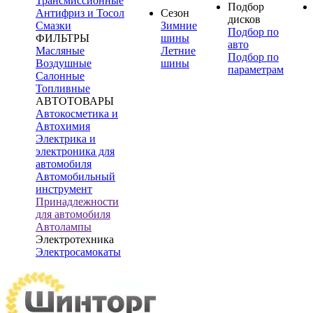
Трансмиссионные
Подбор
Антифриз и Тосол
Сезон
дисков
Смазки
Зимние
Подбор по
ФИЛЬТРЫ
шины
авто
Масляные
Летние
Подбор по
Воздушные
шины
параметрам
Салонные
Топливные
АВТОТОВАРЫ
Автокосметика и
Автохимия
Электрика и
электроника для
автомобиля
Автомобильный
инструмент
Принадлежности
для автомобиля
Автолампы
Электротехника
Электросамокаты