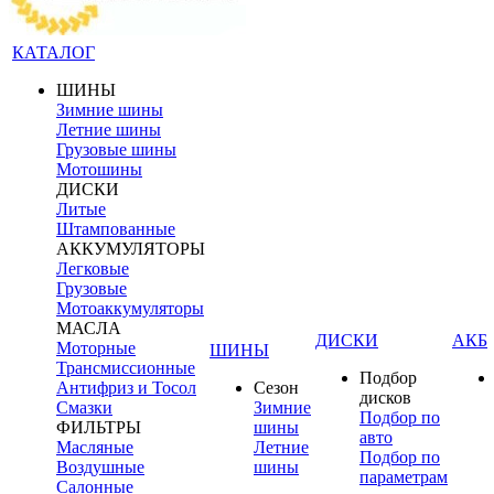
КАТАЛОГ
ШИНЫ
Зимние шины
Летние шины
Грузовые шины
Мотошины
ДИСКИ
Литые
Штампованные
АККУМУЛЯТОРЫ
Легковые
Грузовые
Мотоаккумуляторы
МАСЛА
ДИСКИ
АКБ
Моторные
ШИНЫ
Трансмиссионные
Подбор
Антифриз и Тосол
Сезон
дисков
Смазки
Зимние
Подбор по
ФИЛЬТРЫ
шины
авто
Масляные
Летние
Подбор по
Воздушные
шины
параметрам
Салонные