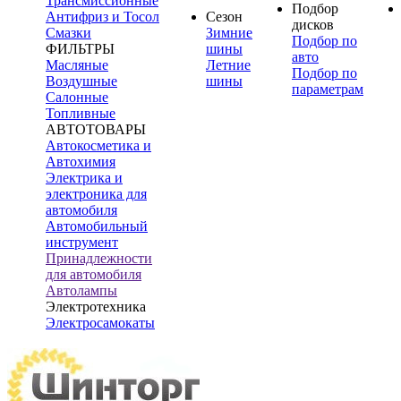
Трансмиссионные
Подбор
Антифриз и Тосол
Сезон
дисков
Смазки
Зимние
Подбор по
ФИЛЬТРЫ
шины
авто
Масляные
Летние
Подбор по
Воздушные
шины
параметрам
Салонные
Топливные
АВТОТОВАРЫ
Автокосметика и
Автохимия
Электрика и
электроника для
автомобиля
Автомобильный
инструмент
Принадлежности
для автомобиля
Автолампы
Электротехника
Электросамокаты