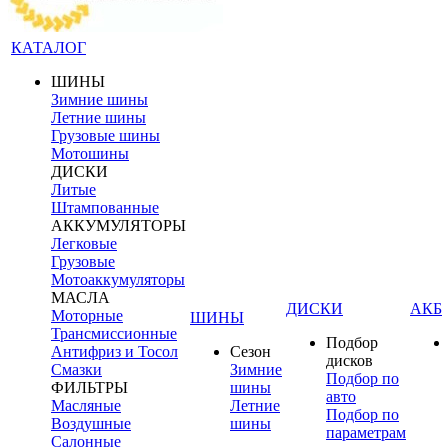
КАТАЛОГ
ШИНЫ
Зимние шины
Летние шины
Грузовые шины
Мотошины
ДИСКИ
Литые
Штампованные
АККУМУЛЯТОРЫ
Легковые
Грузовые
Мотоаккумуляторы
МАСЛА
ДИСКИ
АКБ
Моторные
ШИНЫ
Трансмиссионные
Подбор
Антифриз и Тосол
Сезон
дисков
Смазки
Зимние
Подбор по
ФИЛЬТРЫ
шины
авто
Масляные
Летние
Подбор по
Воздушные
шины
параметрам
Салонные