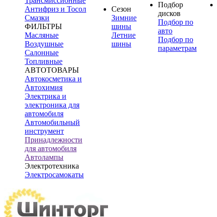
Трансмиссионные
Подбор
Антифриз и Тосол
Сезон
дисков
Смазки
Зимние
Подбор по
ФИЛЬТРЫ
шины
авто
Масляные
Летние
Подбор по
Воздушные
шины
параметрам
Салонные
Топливные
АВТОТОВАРЫ
Автокосметика и
Автохимия
Электрика и
электроника для
автомобиля
Автомобильный
инструмент
Принадлежности
для автомобиля
Автолампы
Электротехника
Электросамокаты