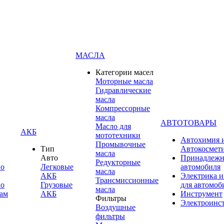
МАСЛА
Категории масел
Моторные масла
Гидравлические
масла
Компрессорные
масла
АВТОТОВАРЫ
Масло для
АКБ
мототехники
Автохимия 
Промывочные
Тип
Автокосмет
масла
Авто
Принадлежн
Редукторные
по
Легковые
автомобиля
масла
АКБ
Электрика и
Трансмиссионные
по
Грузовые
для автомоб
масла
ам
АКБ
Инструмент
Фильтры
Электроинс
Воздушные
фильтры