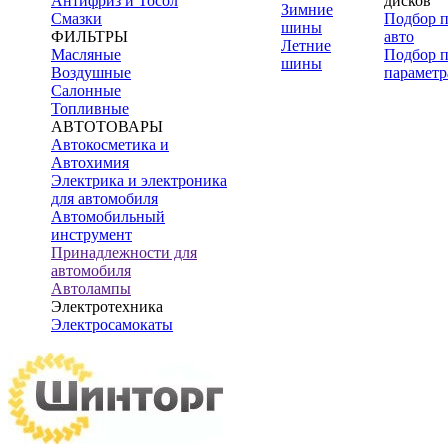
Антифриз и Тосол
дисков
Зимние
Смазки
Подбор 
шины
ФИЛЬТРЫ
авто
Летние
Масляные
Подбор 
шины
Воздушные
параметр
Салонные
Топливные
АВТОТОВАРЫ
Автокосметика и
Автохимия
Электрика и электроника
для автомобиля
Автомобильный
инструмент
Принадлежности для
автомобиля
Автолампы
Электротехника
Электросамокаты