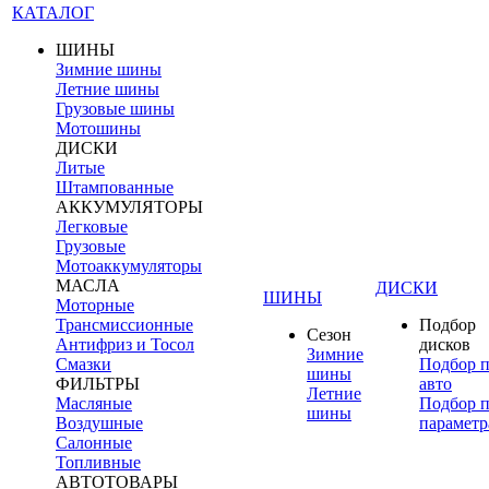
КАТАЛОГ
ШИНЫ
Зимние шины
Летние шины
Грузовые шины
Мотошины
ДИСКИ
Литые
Штампованные
АККУМУЛЯТОРЫ
Легковые
Грузовые
Мотоаккумуляторы
МАСЛА
ДИСКИ
ШИНЫ
Моторные
Трансмиссионные
Подбор
Сезон
Антифриз и Тосол
дисков
Зимние
Смазки
Подбор 
шины
ФИЛЬТРЫ
авто
Летние
Масляные
Подбор 
шины
Воздушные
параметр
Салонные
Топливные
АВТОТОВАРЫ