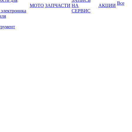
ости для
ЗАПИСЬ
Все
МОТО
ЗАПЧАСТИ
НА
АКЦИИ
 электроника
СЕРВИС
иля
трумент