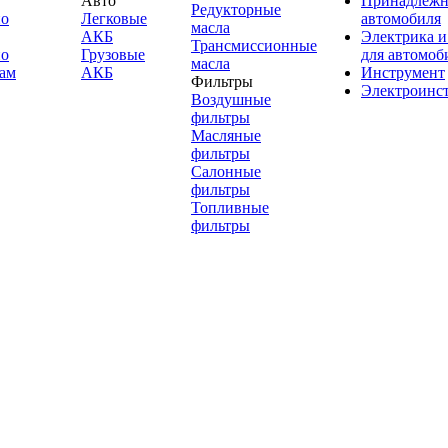
Авто
Принадлежн
Редукторные
по
Легковые
автомобиля
масла
АКБ
Электрика и
Трансмиссионные
по
Грузовые
для автомоб
масла
ам
АКБ
Инструмент
Фильтры
Электроинс
Воздушные
фильтры
Масляные
фильтры
Салонные
фильтры
Топливные
фильтры