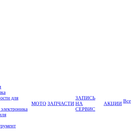
и
ика
ости для
ЗАПИСЬ
Все
МОТО
ЗАПЧАСТИ
НА
АКЦИИ
 электроника
СЕРВИС
иля
трумент